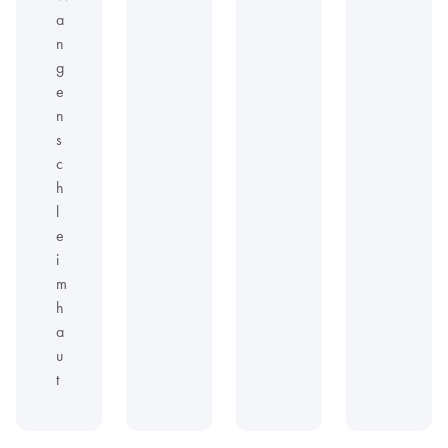
a
n
g
e
n
s
c
h
l
e
i
m
h
a
u
t