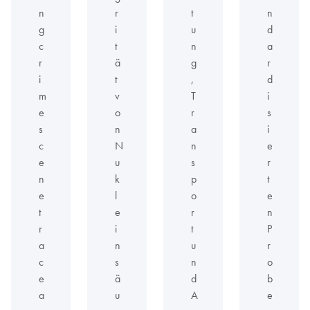
n
r
t
n
g
i
u
d
c
t
n
a
r
ä
g
r
i
t
,
d
m
v
T
i
e
o
r
s
s
n
a
i
c
N
n
e
e
u
s
r
n
k
p
t
e
l
o
e
t
e
r
n
r
i
t
P
a
n
u
r
c
s
n
o
e
ä
d
b
a
u
A
e