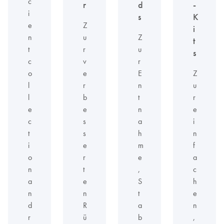
c
r
d
-
i
s
K
e
Z
i
n
u
Z
t
t
r
u
s
c
v
r
o
e
E
Z
l
r
n
u
l
b
t
r
e
e
n
e
c
s
a
i
t
s
h
n
i
e
m
f
o
r
e
a
n
t
,
c
a
e
S
h
n
n
t
e
d
R
a
n
r
ü
b
,