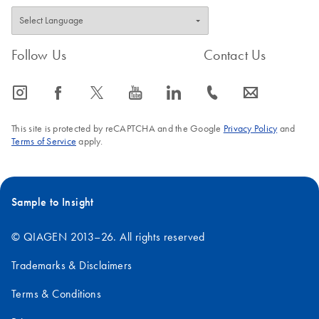
Follow Us
Contact Us
icon_0065_instagram-s
icon_0064_facebook-s
icon_0340_cc_gen_x-s
icon_0077_youtube-s
icon_0066_linkedin-s
icon_0072_phone-s
icon_0063_envelope-s
This site is protected by reCAPTCHA and the Google
Privacy Policy
and
Terms of Service
apply.
Sample to Insight
© QIAGEN 2013–26. All rights reserved
Trademarks & Disclaimers
Terms & Conditions