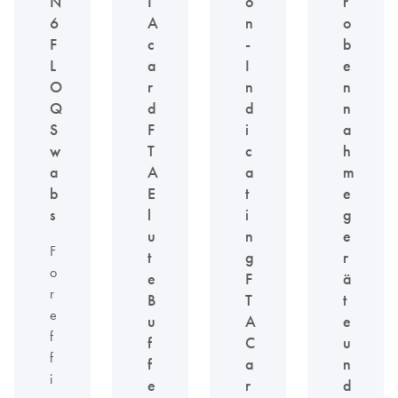
N
I
o
r
6
A
n
o
F
c
-
b
L
a
I
e
O
r
n
n
Q
d
d
n
S
F
i
a
w
T
c
h
a
A
a
m
b
E
t
e
s
l
i
g
u
n
e
F
t
g
r
o
e
F
ä
r
B
T
t
e
u
A
e
f
f
C
u
f
f
a
n
i
e
r
d