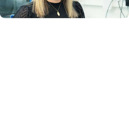
Bedeutende Entdeckungen, möglich
gemacht durch NGS
Next Generation Sequencing (NGS) kann nie dagewesene Einblicke
gewähren, im Rahmen von Biomarkerforschung,
Genexpressionsstudien, Virusepidemiologie sowie der
Krankheitsüberwachung die Komplexitäten von Genom und
Transkriptom entschlüsseln sowie umfassendes Genomprofiling
ermöglichen, um die Varianten zu identifizieren, die an Krebs und
anderen Erkrankungen beteiligt sind. Herausforderungen wie die
Workflowoptimierung, individuelle Anpassung und die Datenanalyse
und -interpretation können den Fortschritt behindern. Arbeiten Sie mit
QIAGEN zusammen und schöpfen Sie mithilfe der innovativen
QIAseq-Technologien das volle Potenzial der NGS aus.