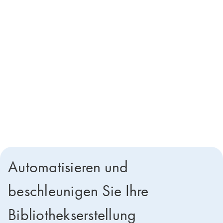
QIAseq gewährt Ihnen Zugriff auf die schwierigsten Genomregionen
und verhilft Ihnen zu aussagekräftigen Erkenntnissen selbst bei den
schwierigsten Proben.
FFPE- und Flüssigbiopsieproben
Limitierte DNA- und RNA-Proben
GC-reiche Regionen
Seltene Varianten
Exonische Regionen
Automatisieren und
beschleunigen Sie Ihre
Bibliothekserstellung