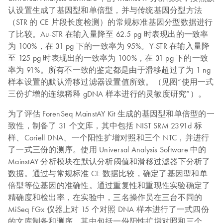
认设置生成了基因型和单倍型，并与传统基因分型方法
（STR 的 CE 片段长度检测）的常规标准基因分型数据进行
了比较。Au-STR 在输入量降至 62.5 pg 时表现出的一致率
为 100%，在 31 pg 下的一致率为 95%。Y-STR 在输入量降
至 125 pg 时表现出的一致率为 100%，在 31 pg 下的一致
率为 91%。所有不一致的鉴定都是由于滑移超过了为 1 ng
样本设置的默认滑移过滤器设置值所致。（见图“使用一式
三份扩增的连续稀释 gDNA 样本进行的灵敏度研究”）。
为了评估 ForenSeq MainstAY Kit 生成的基因型和单倍型的一
致性，制备了 31 个文库，其中包括 NIST SRM 2391d 标
样、Coriell DNA、一个阳性扩增对照和三个 NTC，并进行
了一式三份的测序。使用 Universal Analysis Software 中的
MainstAY 分析模块在默认分析阈值和滑移过滤器下分析了
数据。通过与常规标准 CE 数据比较，确定了基因型和单
倍型等位基因的准确性。通过重复性和重现性实验确定了
精确度和检出率，在实验中，三名操作员在三台不同的
MiSeq FGx 仪器上对 15 个对照 DNA 样本进行了一式四份
的文库制备和测序，其中包括一份阳性扩增对照和三个