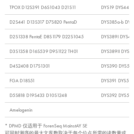
TPOX D12S391 D6S1043 D21S11
DYS19 DYS448 
D2S441 D13S317 D7S820 PentaD
DYS385a-b DYS
D2S1338 PentaE D8S1179 D22S1045
DYS389I DYS48
D3S1358 D16S539 D9S1122 TH01
DYS389II DYS5
D4S2408 D17S1301
DYS390 DYS52
FGA D18S51
DYS391 DYS53
D5S818 D19S433 D10S1248
DYS392 DYS54
Amelogenin
* DPMD 仅适用于 ForenSeq MainstAY SE
可同时测序的最大文库数取决于每个位点所需的读数量或