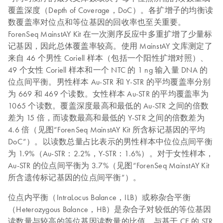
覆盖深度（Depth of Coverage，DoC）。各扩增子的均衡读
数覆盖率对位点和等位基因的回收率也至关重要。
ForenSeq MainstAY Kit 在一次测序反应中多重扩增了少量标
记基因，因此总体覆盖率较高。使用 MainstAY 文库测定了
来自 46 个男性 Coriell 样本（包括一个阳性扩增对照）、
49 个女性 Coriell 样本和一个 NTC 的 1 ng 输入量 DNA 的
位点间平衡。男性样本 Au-STR 和 Y-STR 的平均覆盖率分别
为 669 和 469 个读数。女性样本 Au-STR 的平均覆盖率为
1065 个读数。覆盖深度最高和最低的 Au-STR 之间的倍数
差为 15 倍，而读数最高和最低的 Y-STR 之间的倍数差为
4.6 倍（见图“ForenSeq MainstAY Kit 所含标记基因的平均
DoC”）。以读数总量占比表示的男性样本中位位点间平衡
为 1.9%（Au-STR：2.2%，Y-STR：1.6%）。对于女性样本，
Au-STR 的位点间平衡为 3.7%（见图“ForenSeq MainstAY Kit
所含遗传标记基因的位点间平衡”）。
位点内平衡（IntraLocus Balance，ILB）或称杂合平衡
（Heterozygous Balance，HB）是杂合子对较低的等位基因
读数量与较高的等位基因读数量的比值。与基于 CE 的 STR