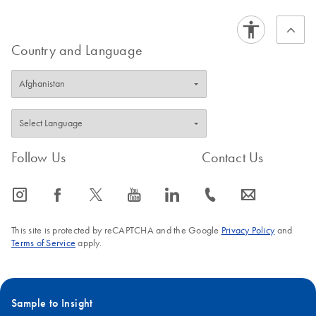
ForenSeq MainstAY Kit Materials List
Country and Language
Follow Us
Contact Us
icon_0065_instagram-s
icon_0064_facebook-s
icon_0340_cc_gen_x-s
icon_0077_youtube-s
icon_0066_linkedin-s
icon_0072_phone-s
icon_0063_envelope-s
This site is protected by reCAPTCHA and the Google
Privacy Policy
and
Terms of Service
apply.
Sample to Insight