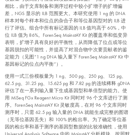
相比，由于文库制备和测序过程中较小扩增子的扩增偏
差，NGS 显示的 ILB 范围更大。本研究使用 1 ng 的 DNA
样本对每个样本和位点的杂合子和等位基因型对的 ILB 进
行了评估。组合中所有标记基因的 ILB 值均高于 60%，中
位 ILB 值为 86%。ForenSeq MainstAY Kit 的覆盖率和低变异
表明，扩增子具有良好的平衡性，从而降低了位点或等位
基因脱扣的可能性，并提高了对混合物中次要贡献者的鉴
定能力（见图“1 ng DNA 输入量下 ForenSeq MainstAY Kit 中
基因标记的位点内平衡”）。
使用一式三份模板量为 1 ng、500 pg、250 pg、125 pg、
62.5 pg、31.25 pg、15.625 pg 和 7.82 pg 的连续稀释 gDNA
评估了在一系列输入量下生成基因型和单倍型的能力。使
用 MiSeq FGx Reagent Micro Kit 同时对 96 个文库进行了测
序。ForenSeq MainstAY Kit 灵敏度高，在对 96 个文库同时
测序时，只需 62.5 pg 输入量的 DNA 就能生成完整的图谱
（无等位基因丢失）和 100% 的检出率。为了确定等位基
因的检出率和基于测序的基因型数据的比较准确性，使用
Universal Analysis Software 中的 MainstAY 分析模块，按照默