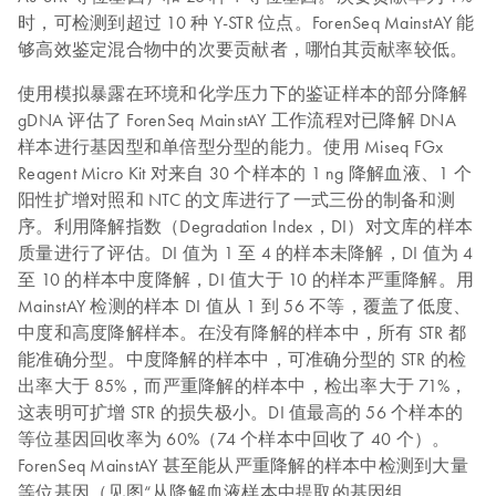
时，可检测到超过 10 种 Y-STR 位点。ForenSeq MainstAY 能
够高效鉴定混合物中的次要贡献者，哪怕其贡献率较低。
使用模拟暴露在环境和化学压力下的鉴证样本的部分降解
gDNA 评估了 ForenSeq MainstAY 工作流程对已降解 DNA
样本进行基因型和单倍型分型的能力。使用 Miseq FGx
Reagent Micro Kit 对来自 30 个样本的 1 ng 降解血液、1 个
阳性扩增对照和 NTC 的文库进行了一式三份的制备和测
序。利用降解指数（Degradation Index，DI）对文库的样本
质量进行了评估。DI 值为 1 至 4 的样本未降解，DI 值为 4
至 10 的样本中度降解，DI 值大于 10 的样本严重降解。用
MainstAY 检测的样本 DI 值从 1 到 56 不等，覆盖了低度、
中度和高度降解样本。在没有降解的样本中，所有 STR 都
能准确分型。中度降解的样本中，可准确分型的 STR 的检
出率大于 85%，而严重降解的样本中，检出率大于 71%，
这表明可扩增 STR 的损失极小。DI 值最高的 56 个样本的
等位基因回收率为 60%（74 个样本中回收了 40 个）。
ForenSeq MainstAY 甚至能从严重降解的样本中检测到大量
等位基因（见图“从降解血液样本中提取的基因组