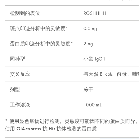
检测到的表位
RGSHHHH
斑点印迹分析中的灵敏度*
0.5 ng
蛋白质印迹分析中的灵敏度*
2 ng
同种型
小鼠 IgG1
交叉反应
与天然 E.
、酵母、哺
coli
剂型
冻干
工作溶液
1000 mL
* 使用显色底物进行检测。灵敏度可能因不同的蛋白质而异
使用 QIAexpress 抗 His 抗体检测的蛋白质