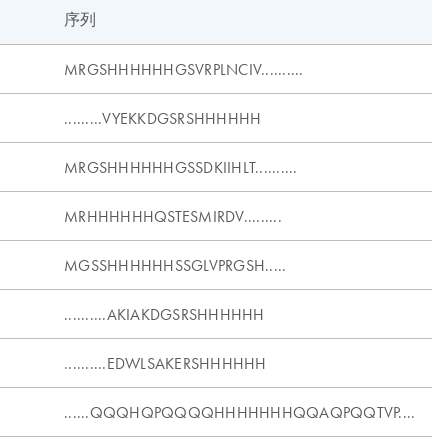
序列
MRGSHHHHHHGSVRPLNCIV..........
.........VYEKKDGSRSHHHHHH
MRGSHHHHHHGSSDKIIHLT..........
MRHHHHHHQSTESMIRDV.........
MGSSHHHHHHSSGLVPRGSH.....
..........AKIAKDGSRSHHHHHH
..........EDWLSAKERSHHHHHH
......QQQHQPQQQQHHHHHHHQQAQPQQTVP....