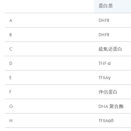
蛋白质
A
DHFR
B
DHFR
C
硫氧还蛋白
D
TNF-α
E
TFIIAγ
F
伴侣蛋白
G
DNA 聚合酶
H
TFIIAαß