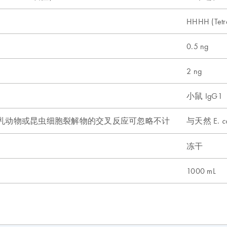
HHHH (Tetra
0.5 ng
2 ng
小鼠 IgG1
乳动物或昆虫细胞裂解物的交叉反应可忽略不计
与天然 E.
c
冻干
1000 mL
。