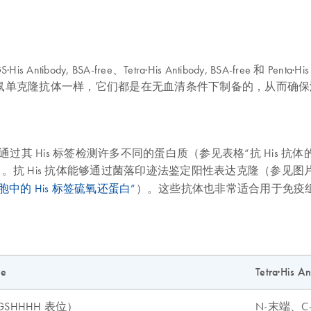
tibody, BSA-free、Tetra·His Antibody, BSA-free 和 Pe
EN 小鼠单克隆抗体一样，它们都是在无血清条件下制备的，从而
抗体），可通过其 His 标签检测许多不同的蛋白质（参见表格“抗 Hi
）。抗 His 抗体能够通过菌落印迹法鉴定阳性表达克隆（参见图
母细胞中的 His 标签硫氧还蛋白”
）。这些抗体也非常适合用于免疫
ee
Tetra·His A
RGSHHHH 表位）
N-末端、C-末端和