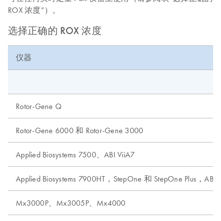
ROX 浓度”）。
选择正确的 ROX 浓度
仪器
Rotor-Gene Q
Rotor-Gene 6000 和 Rotor-Gene 3000
Applied Biosystems 7500、ABI ViiA7
Applied Biosystems 7900HT，StepOne 和 StepOne Plus，AB
Mx3000P、Mx3005P、Mx4000