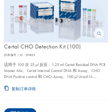
Certal CHO Detection Kit (100)
目录编号 / ID.
211822
适用于 100 次 25 µl 反应：1.25 ml Certal Residual DNA PCR
Master Mix、Certal Internal Control DNA 和 Assay、CHO
DNA Positive control 和 CHO-Assay、100 µl Uracil-N-
Glycosylase、210 µl High-ROX Dye Solution、210 µl ROX Dye
Solution、Nucleic Acid Dilution Buffer、TE Buffer
复制订单详情