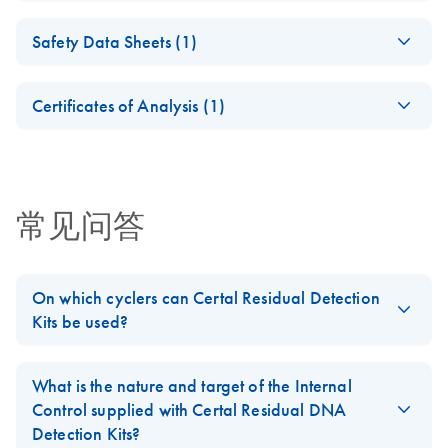
Detection
Certal Residual
EN
Download
PDF
(468.2KB)
Handbook
Safety Data Sheets (1)
DNA Detection Kits
For sensitive real-time PCR detection of residual host cell
(EN)
Safety Data Sheets
DNA and an internal control using sequence-specific
EN
Certificates of Analysis (1)
probes
Download Safety Data Sheets for QIAGEN product
Certificates of Analysis
components.
EN
常见问答
On which cyclers can Certal Residual Detection
Kits be used?
Certal Residual Detection Kits
can be used on virtually any real-
time cycler. The master mix supplied with the Kits does not
What is the nature and target of the Internal
contain ROX. Instead, 2 different ROX concentrations are
Control supplied with Certal Residual DNA
supplied in separate tubes. “High-ROX Dye Solution” is for use
Detection Kits?