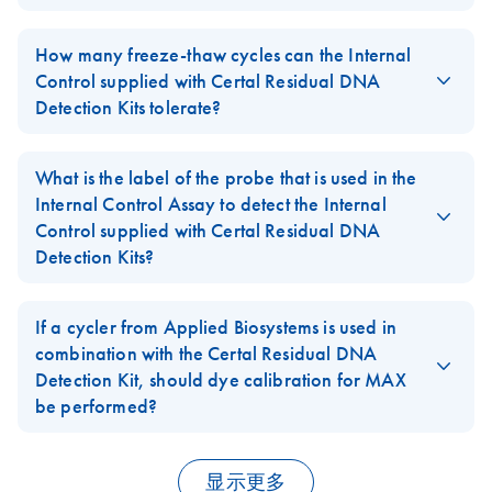
with all Applied Biosystems cyclers except the Applied
The Internal Control supplied with
Certal Residual DNA Detection
Biosystems 7500 Real-Time PCR Systems and the ViiA7 System,
Kits
is a non-linearized plasmid (naked nucleic acid).
How many freeze-thaw cycles can the Internal
and “ROX Dye Solution” is for use with the Applied Biosystems
Control supplied with Certal Residual DNA
7500 Real-Time PCR Systems, the ViiA7 System, and, optionally,
The Internal Control supplied with Certal Residual DNA Detection
Detection Kits tolerate?
instruments from Agilent. Recommendations are provided in the
Kits has an artificial sequence that is not present in biological
handbook (page 11).
sample material.
The Internal Control supplied with
Certal Residual DNA Detection
Kits
can be freeze-thawed up to 6 times without a decrease in
What is the label of the probe that is used in the
FAQ-2973
FAQ-2974
performance. However, great care should be taken to avoid
Internal Control Assay to detect the Internal
inadvertently introducing RNases or DNases into the Internal
Control supplied with Certal Residual DNA
Control template solutions. In general, in order to avoid repeated
Detection Kits?
freeze-thaw cycles, we recommend preparing aliquots of the
The probe is labeled with the MAX-NHS ester (MAX) reporter
Internal Control template.
dye, which has a spectrum equivalent to HEX, JOE, or VIC dyes.
If a cycler from Applied Biosystems is used in
Note: The Internal Control supplied with Certal Residual DNA
IowaBlack is used as the quencher dye. IowaBlack is a non-
combination with the Certal Residual DNA
Detection Kits cannot be ordered separately
fluorescent quencher (dark quencher).
Detection Kit, should dye calibration for MAX
be performed?
FAQ-2975
FAQ-2976
No, calibration is required if the instrument is already calibrated
for VIC (which is normally the case). Simply create a new
显示更多