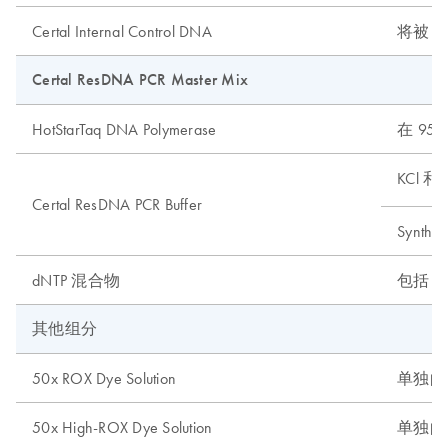
Certal Internal Control DNA
将被 Cer
Certal ResDNA PCR Master Mix
HotStarTaq DNA Polymerase
在 95
KCl 和 
Certal ResDNA PCR Buffer
Synthet
dNTP 混合物
包括 d
其他组分
50x ROX Dye Solution
单独的参比
50x High-ROX Dye Solution
单独的参比