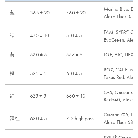
Marina Blue, Edan
蓝
365 ± 20
460 ± 20
Alexa Fluor 35
®
FAM, SYBR
Gree
绿
470 ± 10
510 ± 5
EvaGreen, Alexa
黄
530 ± 5
557 ± 5
JOE, VIC, HEX, 
ROX, CAL Fluor 
橘
585 ± 5
610 ± 5
Texas Red, Alexa
Cy5, Quasar 670,
红
625 ± 5
660 ± 10
Red640, Alexa F
Quasar 705, Lig
深红
680 ± 5
712 high pass
Alexa Fluor 680
®
SYBR
Green I, 