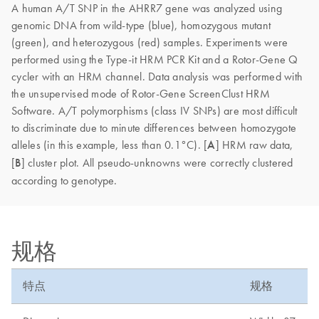
A human A/T SNP in the AHRR7 gene was analyzed using
genomic DNA from wild-type (blue), homozygous mutant
(green), and heterozygous (red) samples. Experiments were
performed using the Type-it HRM PCR Kit and a Rotor-Gene Q
cycler with an HRM channel. Data analysis was performed with
the unsupervised mode of Rotor-Gene ScreenClust HRM
Software. A/T polymorphisms (class IV SNPs) are most difficult
to discriminate due to minute differences between homozygote
alleles (in this example, less than 0.1°C). [
A
] HRM raw data,
[
B
] cluster plot. All pseudo-unknowns were correctly clustered
according to genotype.
规格
特点
规格