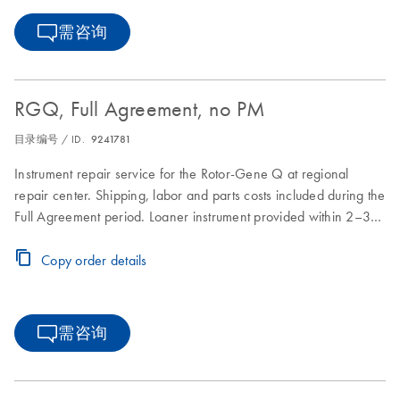
需咨询
RGQ, Full Agreement, no PM
目录编号 / ID.
9241781
Instrument repair service for the Rotor-Gene Q at regional
repair center. Shipping, labor and parts costs included during the
Full Agreement period. Loaner instrument provided within 2–3
business days. Instrument repair turnaround time of 7–10
business days.
Copy order details
需咨询