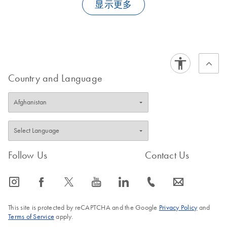
speed of 400 rpm during a run.
显示更多
+IC Kit on the
Rotor-Gene®
samples
EN
Download
PDF
(1.3MB)
Rotor-Gene Q
ScreenClust HRM®
FAQ-2079
Software User Guide
Q-Rex
EN
Log in to download
PDF
(1.9MB)
FAQ-2080
Using the EGFR
Gene
EN
Download
PDF
(699.8KB)
PCR Kit on the
Expression
Rotor-Gene Q
Plug-in User
Country and Language
Instrument
Manual
Gene Expression Plug-in v3.0; for use with Q-Rex
Using the KRAS
EN
Download
PDF
(255.3KB)
Software v2.0 for Rotor-Gene Q and QIAquant to
PCR Kit on the
perform relative quantitation analyses
Rotor-Gene Q
Instrument
Q-Rex HRM Analysis
EN
Download
Follow Us
Contact Us
PDF
(2MB)
Plug-in User Manual
For use with the Q-Rex Software v1.0 for determination of
icon_0065_instagram-s
icon_0064_facebook-s
icon_0340_cc_gen_x-s
icon_0077_youtube-s
icon_0066_linkedin-s
icon_0072_phone-s
icon_0063_envelope-s
genotypes using High-Resolution Melting analysis. This
user manual provides information about the functions and
This site is protected by reCAPTCHA and the Google
Privacy Policy
and
features of the Q-Rex HRM Analysis plug-in.
Terms of Service
apply.