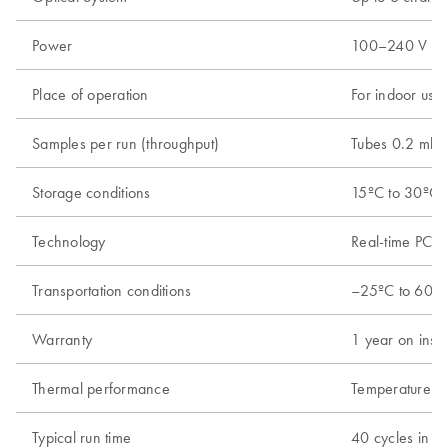
Power
100–240 V AC, 
Place of operation
For indoor use 
Samples per run (throughput)
Tubes 0.2 ml; 
Storage conditions
15ºC to 30ºC (
Technology
Real-time PCR 
Transportation conditions
–25ºC to 60ºC 
Warranty
1 year on instr
Thermal performance
Temperature ra
Typical run time
40 cycles in 4