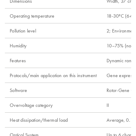
Dimensions
Width, 37 cm (1
Operating temperature
18-30ºC (64-
Pollution level
2; Environment
Humidity
10–75% (nonc
Features
Dynamic range
Protocols/main application on this instrument
Gene expressio
Software
Rotor-Gene Q s
Overvoltage category
II
Heat dissipation/thermal load
Average, 0.18
Optical System
Up to 6 channel