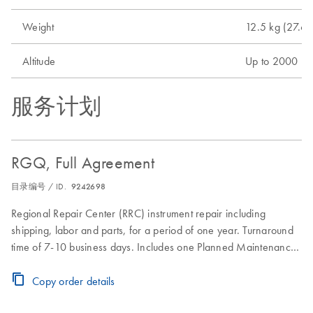
Weight
12.5 kg (27.6 l
Altitude
Up to 2000 m 
服务计划
RGQ, Full Agreement
目录编号 / ID.
9242698
Regional Repair Center (RRC) instrument repair including
shipping, labor and parts, for a period of one year. Turnaround
time of 7-10 business days. Includes one Planned Maintenance
during the Full Agreement period.
Copy order details