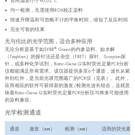
管间温差小于±0.02°C
均一检测，无需使用ROX校正染料
快速升降温和可忽略不计的平衡时间，缩短了反应时间
完全可靠的结果
无与伦比的光学范围，适合多种应用
®
无论分析是基于如SYBR
Green的内参染料、如水解
（TaqMan）的探针法还是杂交（FRET）探针、Scorpion探
针，或多种化学试剂，Rotor-Gene Q实时荧光定量PCR分析
仪都能满足所有需求。该仪器提供多至6个通道，波长从紫
外到红外，是当前光谱范围最广的PCR仪（见表）。此外，
应用相应的软件可获得新的激发/检测光波长组合，这就意
味着Rotor-Gene Q实时荧光定量PCR分析仪与将来可能使用
的染料兼容。
光学检测通道
通道
激发（nm）
检测（nm）
适用的荧光素