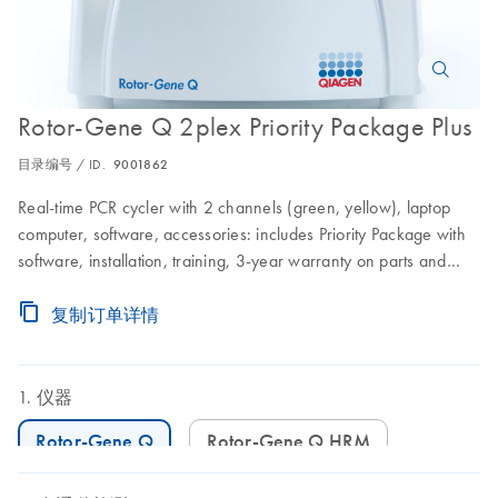
Rotor-Gene Q 2plex Priority Package Plus
目录编号 / ID.
9001862
Real-time PCR cycler with 2 channels (green, yellow), laptop
computer, software, accessories: includes Priority Package with
software, installation, training, 3-year warranty on parts and
labor, and 3 preventive maintenance visits
复制订单详情
仪器
Rotor-Gene Q
Rotor-Gene Q HRM