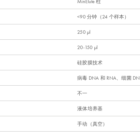
MinElute 柱
<90 分钟（24 个样本）
250 µl
20-150 µl
硅胶膜技术
n
病毒 DNA 和 RNA、细菌 DN
不一
液体培养基
手动（真空）