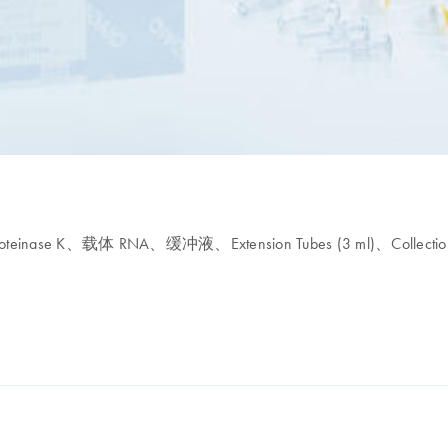
se K、载体 RNA、缓冲液、Extension Tubes (3 ml)、Collection Tu