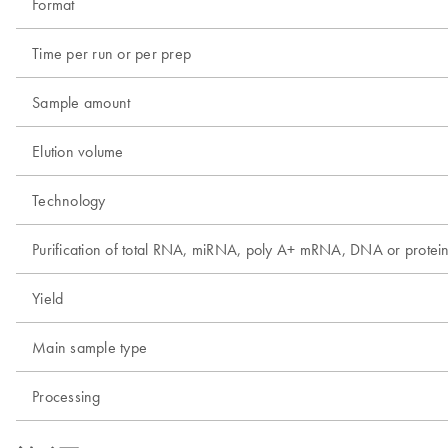
Format
Time per run or per prep
Sample amount
Elution volume
Technology
Purification of total RNA, miRNA, poly A+ mRNA, DNA or protei
Yield
Main sample type
Processing