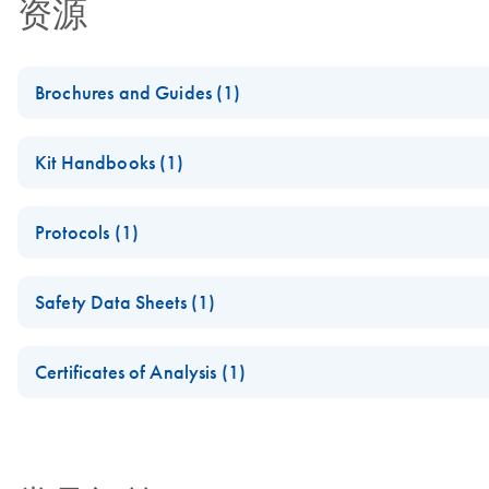
资源
Brochures and Guides (1)
Product Profile - QIAamp® virus kits
Kit Handbooks (1)
QIAamp MinElute Media Handbook
Protocols (1)
QIAamp MinElute Media Kit Quick-Start Protocol (EN)
Safety Data Sheets (1)
Safety Data Sheets
Certificates of Analysis (1)
Download Safety Data Sheets for QIAGEN product component
Certificates of Analysis