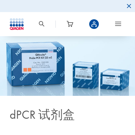
dPCR 试剂盒