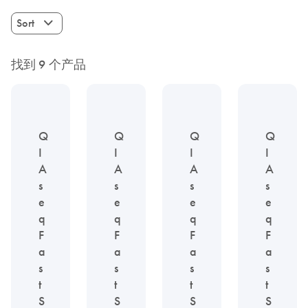
Sort
找到 9 个产品
Q
Q
Q
Q
I
I
I
I
A
A
A
A
s
s
s
s
e
e
e
e
q
q
q
q
F
F
F
F
a
a
a
a
s
s
s
s
t
t
t
t
S
S
S
S