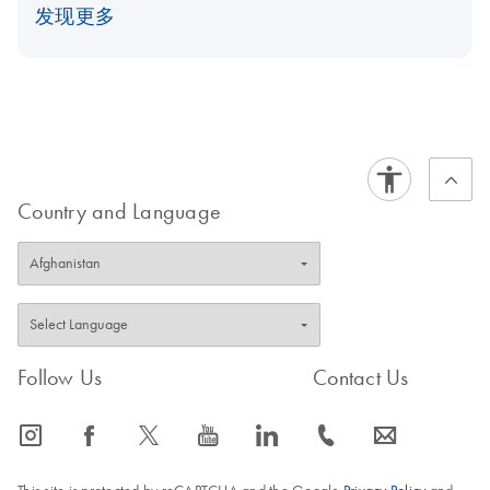
发现更多
Country and Language
Follow Us
Contact Us
icon_0065_instagram-s
icon_0064_facebook-s
icon_0340_cc_gen_x-s
icon_0077_youtube-s
icon_0066_linkedin-s
icon_0072_phone-s
icon_0063_envelope-s