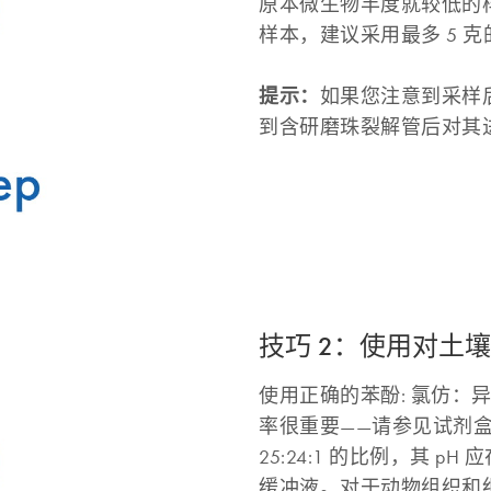
原本微生物丰度就较低的样
样本，建议采用最多 5 
提示：
如果您注意到采样
到含研磨珠裂解管后对其
技巧 2：使用对土壤适
使用正确的苯酚: 氯仿：异戊醇（Phe
率很重要——请参见试剂盒
25:24:1 的比例，其 pH 应
缓冲液。对于动物组织和细胞