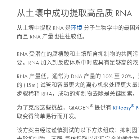
从土壤中成功提取高品质 RNA
从土壤中提取 RNA 是
环境
分子生物学中的最困
而且 RNA 产量也往往较低。
RNA 受潜在的腐植酸和土壤所含抑制物的共同污
要。RNA 加入到反应体系中时应具有足够高的
RNA 产量低，通常为 DNA 产量的 10% 至
的 (15ml) 试管和容量更大的离心机来处理
步骤稀释 RNA，成功的抑制物去除是关键因素。
®
®
为了克服这些挑战，QIAGEN
提供有
RNeasy
P
取变得简单易行而开发。
该方案由经过谨慎测试的以下方法组成：抑制因子去除技术（Inh