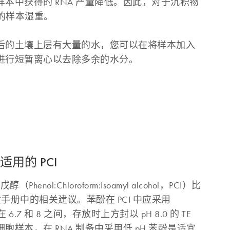
本中获得的 RNA 产量降低。因此，对于沉积物
克的样本湿重。
后的土壤上层有大量的水，您可以在将样本加入
进行短暂离心以去除多余的水分。
用的 PCI
nol:Chloroform:Isoamyl alcohol，PCI）比
手册中的相关建议。苯酚在 PCI 中应采用
在 6.7 和 8 之间，存放时上方封以 pH 8.0 的 TE
样本，在 RNA 制备中采用低 pH 苯酚是适宜