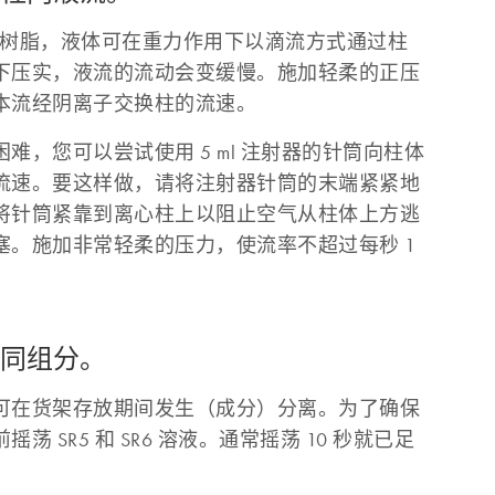
装有树脂，液体可在重力作用下以滴流方式通过柱
下压实，液流的流动会变缓慢。施加轻柔的正压
本流经阴离子交换柱的流速。
难，您可以尝试使用 5 ml 注射器的针筒向柱体
流速。要这样做，请将注射器针筒的末端紧紧地
将针筒紧靠到离心柱上以阻止空气从柱体上方逃
塞。施加非常轻柔的压力，使流率不超过每秒 1
不同组分。
可在货架存放期间发生（成分）分离。为了确保
 SR5 和 SR6 溶液。通常摇荡 10 秒就已足