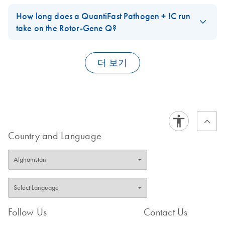
FAQ-2450
Yes, the Internal Control RNA (High conc.) and Internal Control
DNA (High conc.) templates are available under a separate
How long does a QuantiFast Pathogen + IC run
catalog number. After reconstitution according to the description
take on the Rotor-Gene Q?
in the handbook, these IC templates have a 10x higher
Using the QuantiFast Pathogen + IC kits on the Rotor-Gene Q:
concentration than the Internal Control templates provided in the
kits. They are sufficiently concentrated to be spiked into the
더 보기
sample prep without replacing too much of the sample input
volume.
RT-PCR
40 cycles
~95 minutes
45 cycles
~100 minutes
**Please note that there is no assay (primer/probe set) for
Country and Language
amplification of the IC included in these separate catalog
numbers. The assay is only included in the QuantiFast Pathogen
PCR +IC Kit and QuantiFast Pathogen RT-PCR +IC Kit. The
PCR
ICs cannot be used with the
QuantiTect Virus kits
because the
40 cycles
~75 minutes
assay (primer/probe set) for the detection of the IC is provided
45 cycles
~80 minutes
with the
QuantiFast Pathogen Kits
only.
Follow Us
Contact Us
FAQ-2452