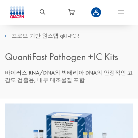
프로브 기반 원스텝 qRT-PCR
QuantiFast Pathogen +IC Kits
바이러스 RNA/DNA와 박테리아 DNA의 안정적인 고
감도 검출용, 내부 대조물질 포함