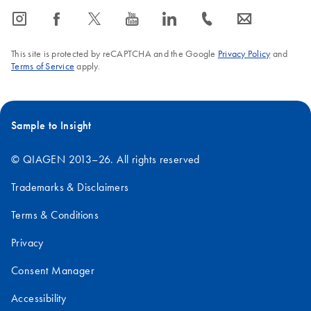
icon_0065_instagram-s
icon_0064_facebook-s
icon_0340_cc_gen_x-s
icon_0077_youtube-s
icon_0066_linkedin-s
icon_0072_phone-s
icon_0063_envelope-s
FAQ-2451
This site is protected by reCAPTCHA and the Google
Privacy Policy
and
Terms of Service
apply.
Sample to Insight
© QIAGEN 2013–26. All rights reserved
Trademarks & Disclaimers
Terms & Conditions
Privacy
Consent Manager
Accessibility