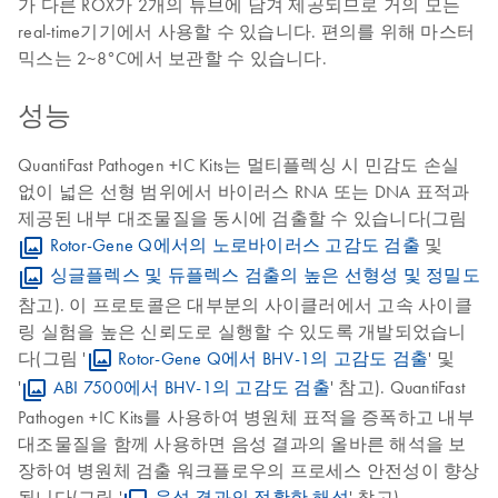
가 다른 ROX가 2개의 튜브에 담겨 제공되므로 거의 모든
real-time기기에서 사용할 수 있습니다. 편의를 위해 마스터
믹스는 2~8°C에서 보관할 수 있습니다.
성능
QuantiFast Pathogen +IC Kits는 멀티플렉싱 시 민감도 손실
없이 넓은 선형 범위에서 바이러스 RNA 또는 DNA 표적과
제공된 내부 대조물질을 동시에 검출할 수 있습니다(그림
Rotor-Gene Q에서의 노로바이러스 고감도 검출
및
싱글플렉스 및 듀플렉스 검출의 높은 선형성 및 정밀도
참고). 이 프로토콜은 대부분의 사이클러에서 고속 사이클
링 실험을 높은 신뢰도로 실행할 수 있도록 개발되었습니
다(그림 '
Rotor-Gene Q에서 BHV-1의 고감도 검출
' 및
'
ABI 7500에서 BHV-1의 고감도 검출
' 참고). QuantiFast
Pathogen +IC Kits를 사용하여 병원체 표적을 증폭하고 내부
대조물질을 함께 사용하면 음성 결과의 올바른 해석을 보
장하여 병원체 검출 워크플로우의 프로세스 안전성이 향상
됩니다(그림 '
음성 결과의 정확한 해석
' 참고).