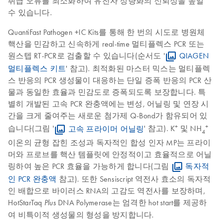
취급 오류를 최소화하여 유전자 정량화의 신뢰성을 높일
수 있습니다.
QuantiFast Pathogen +IC Kits를 통해 한 번의 시도로 병원체
핵산을 민감하고 신속하게 real-time 멀티플렉스 PCR 또는
원스텝 RT-PCR로 검출할 수 있습니다(순서도 '
QIAGEN
멀티플렉스 키트
' 참고). 최적화된 마스터 믹스는 멀티플렉
스 반응의 PCR 생성물이 대응하는 단일 증폭 반응의 PCR 산
물과 동일한 효율과 민감도로 증폭되도록 보장합니다. 특
별히 개발된 고속 PCR 완충액에는 변성, 어닐링 및 연장 시
간을 크게 줄여주는 새로운 첨가제 Q-Bond가 함유되어 있
+
+
습니다(그림 '
고속 프라이머 어닐링
' 참고). K
및 NH
4
이온의 균형 잡힌 조성과 독자적인 합성 인자 MP는 프라이
머와 프로브를 핵산 템플릿에 안정적이고 효율적으로 어닐
링하여 높은 PCR 효율을 가능하게 합니다(그림
독자적
인 PCR 완충액
참고). 또한 Sensiscript 역전사 효소의 독자적
인 배합으로 바이러스 RNA의 고감도 역전사를 보장하며,
HotStarTaq
DNA Polymerase는 엄격한 hot start를 제공하
Plus
여 비특이적 생성물의 형성을 방지합니다.