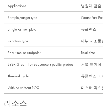
Applications
병원체 검출: 바이러스
Sample/target type
QuantiFast Pa
Single or multiplex
듀플렉스
Reaction type
내부 대조물질(IC)
Real-time or endpoint
Real-time
SYBR Green I or sequence-specific probes
서열 특이적 
Thermal cycler
듀플렉스 PCR/RT
With or without ROX
마스터 믹스는 R
리소스