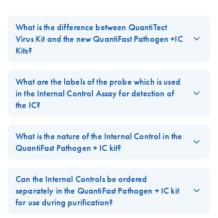
Triplex to 5-plex
EN
Download
PDF
(165.7KB)
JA-QuantiFast-
JA
Download
PDF
(220.9KB)
real-time PCR
What is the difference between QuantiTect
Pathogen-PCR-IC-
analysis using the
Virus Kit and the new QuantiFast Pathogen +IC
プロトコールとト
QuantiFast
Kits?
ラブルシューティ
Pathogen PCR +IC
ング
The
QuantiTect Virus Kit
and the new
QuantiFast Pathogen +IC
Kit on the Rotor-
配列特異的なプローブを用いた高感度リアルタイム
Kits
are based on similar reaction chemistry and show identical
What are the labels of the probe which is used
Gene Q
PCR によるウイルス／バクテリアDNA およびインタ
sensitivity but as a new feature, the QuantiFast Pathogen kits
in the Internal Control Assay for detection of
ーナルコントロールの検出
include an Internal Control template and the corresponding
the IC?
Triplex to 5-plex
EN
Download
PDF
(175.8KB)
primer/probe set for duplex amplification of a user-defined
real-time RT-PCR
In the
QuantiFast Pathogen + IC
kit, the probe is labeled with
pathogen target with the provided Internal Control. Additional
JA-QuantiFast-
JA
Download
analysis using the
PDF
(233.8KB)
MAX-NHS ester (MAX) as the reporter dye which has a
What is the nature of the Internal Control in the
new features are pack size, kit variants, ROX variants, and
Pathogen-RT-PCR-
QuantiFast
spectrum equivalent to HEX, JOE or VIC dyes. IowaBlack is used
QuantiFast Pathogen + IC kit?
speed.
ICプロトコールと
Pathogen RT-PCR
as the quencher dye. IowaBlack is a non-fluorescent quencher
トラブルシューテ
+IC Kit on the
The DNA IC is a non-linearized plasmid. The RNA IC is an in
FAQ-2448
(dark quencher).
ィング
Rotor-Gene Q
vitro transcript. Both are naked nucleic acids. The size (base pair
Can the Internal Controls be ordered
FAQ-2449
length) of both templates is sufficient to allow for efficient
配列特異的なプローブを用いた高感度な1 ステップ
separately in the QuantiFast Pathogen + IC kit
purification with standard methods for nucleic acid extraction.
リアルタイムRT-PCR によるウイルスRNA およびイン
for use during purification?
ターナルコントロールの検出