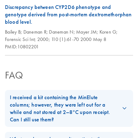
Samples
Discrepancy between CYP2D6 phenotype and
genotype derived from post-mortem dextromethorphan
Critical factors for molecular analysis of FFPE samples
blood level.
Bailey B;
Daneman R;
Daneman N;
Mayer JM;
Koren G;
Forensic Sci Int;
2000;
110 (1):61-70
2000 May 8
PMID:10802201
FAQ
I received a kit containing the MinElute
columns; however, they were left out for a
while and not stored at 2–8°C upon receipt.
Can I still use them?
The MinElute spin columns included in the following kits should
be stored at 2–8°C upon arrival: AllPrep DNA/RNA Micro,