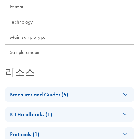
Format
Technology
Main sample type
Sample amount
리소스
Brochures and Guides (5)
Analyzing Genetic
EN
Download
PDF
(1.6MB)
Kit Handbooks (1)
Differences - (EN)
Second edition — innovative tools
QIAamp DNA FFPE
EN
Download
PDF
(423.3KB)
Protocols (1)
Tissue Handbook