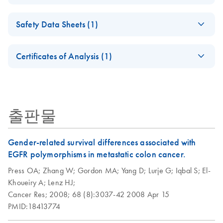
Discover the Real
EN
Download
PDF
(214.3KB)
Purification of
Potential of FFPE
EN
Download
PDF
(80.3KB)
Safety Data Sheets (1)
genomic DNA from
Samples
FFPE tissue using
Sample to Insight solutions for successful molecular
Safety Data Sheets
EN
the QIAamp DNA
analysis
Certificates of Analysis (1)
FFPE Tissue Kit and
Download Safety Data Sheets for QIAGEN product
Deparaffinization
Certificates of Analysis
components.
Hot, Cold and
EN
EN
Download
PDF
(1.5MB)
Solution
Everything in
Between
출판물
Decode the Tumor Microenvironment With High-
Resolution Molecular Tools
Gender-related survival differences associated with
EGFR polymorphisms in metastatic colon cancer.
Product Profile -
EN
Download
PDF
(2.6MB)
QIAamp® genomic
Press OA;
Zhang W;
Gordon MA;
Yang D;
Lurje G;
Iqbal S;
El-
DNA kits
Khoueiry A;
Lenz HJ;
Cancer Res;
2008;
68 (8):3037-42
2008 Apr 15
Successful Biomarker
PMID:18413774
EN
Download
PDF
(1MB)
Profiling from FFPE