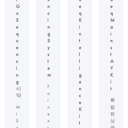
G
n
e
e
x
c
q
q
S
i
K
M
e
n
i
a
q
g
n
i
u
S
t
n
e
y
e
s
n
s
l
t
c
t
l
A
i
e
i
Y
n
m
g
K
g
e
i
F
시
n
t
o
약
c
r
확
e
M
n
립
K
i
e
된
i
S
x
상
t
e
t
염