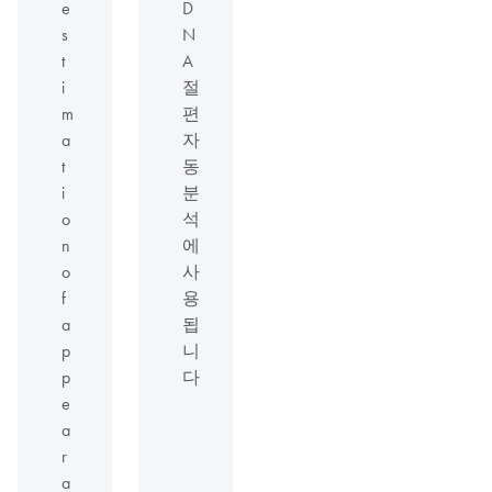
e
D
s
N
t
A
i
절
m
편
a
자
t
동
i
분
o
석
n
에
o
사
f
용
a
됩
p
니
p
다
e
a
r
a