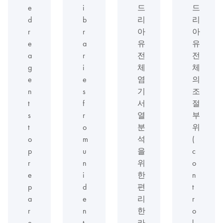
e
i
드
드
d
b
리
리
r
r
아
아
e
a
유
유
a
r
전
전
g
i
체
체
e
e
염
의
n
s
기
조
t
f
서
절
s
r
열
부
t
o
분
위
o
m
석
(
p
u
을
c
r
n
위
o
e
i
한
n
p
d
편
t
a
e
리
r
r
n
한
o
e
t
라
l