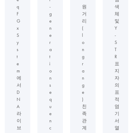
q
-
원
색
F
g
거
체
G
e
리
및
x
n
(
Y
S
e
l
-
y
r
o
S
s
a
n
T
t
t
g
R
e
i
r
표
m
o
a
지
에
n
n
자
서
s
g
의
D
e
e
표
N
q
)
적
A
u
친
염
라
e
족
기
이
n
관
서
브
c
계
열