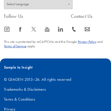
Follow Us
Contact Us
icon_0065_instagram-s
icon_0064_facebook-s
icon_0340_cc_gen_x-s
icon_0077_youtube-s
icon_0066_linkedin-s
icon_0072_phone-s
icon_0063_envelope-s
This site is protected by reCAPTCHA and the Google
Privacy Policy
and
Terms of Service
apply.
Sample to Insight
© QIAGEN 2013–26. All rights reserved
Trademarks & Disclaimers
Terms & Conditions
Privacy