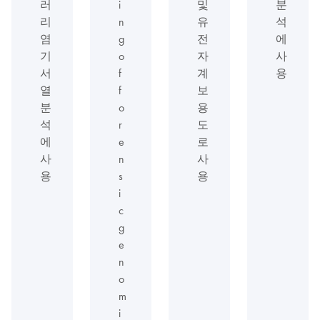
러
i
및
분
리
n
유
석
염
g
전
에
기
o
자
사
서
f
계
용
열
f
보
분
o
용
석
r
도
에
e
로
사
n
사
용
s
용
i
c
g
e
n
o
m
i