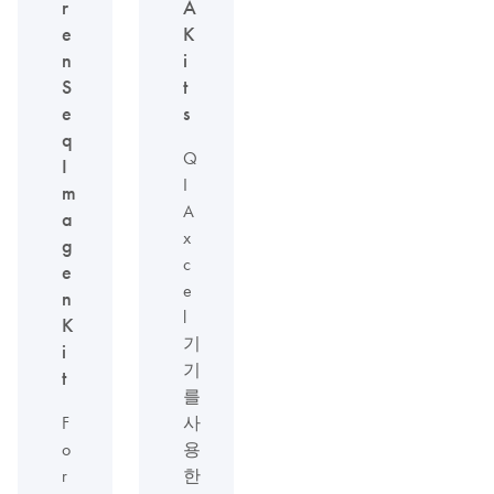
r
A
e
K
n
i
S
t
e
s
q
Q
I
I
m
A
a
x
g
c
e
e
n
l
K
기
i
기
t
를
F
사
o
용
r
한