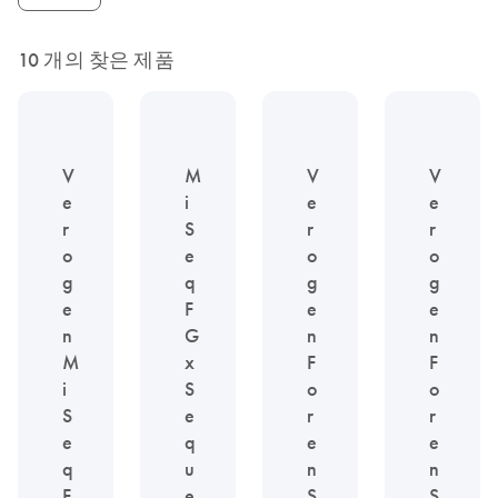
10 개의 찾은 제품
V
M
V
V
e
i
e
e
r
S
r
r
o
e
o
o
g
q
g
g
e
F
e
e
n
G
n
n
M
x
F
F
i
S
o
o
S
e
r
r
e
q
e
e
q
u
n
n
F
e
S
S