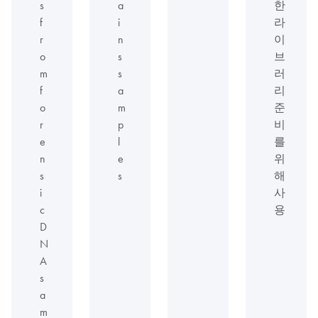
s
a
한
f
i
라
r
n
이
o
s
브
m
s
러
f
a
리
o
m
준
r
p
비
e
l
를
n
e
위
s
s
해
i
사
c
용
D
N
A
s
a
m