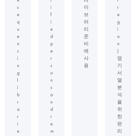
s
i
이
r
e
f
브
e
q
i
러
g
u
e
리
i
e
d
준
o
n
p
비
n
c
e
에
)
i
r
사
염
n
s
용
기
g
o
서
l
n
열
i
s
분
b
a
석
r
n
을
a
d
위
r
r
한
i
e
편
e
m
리