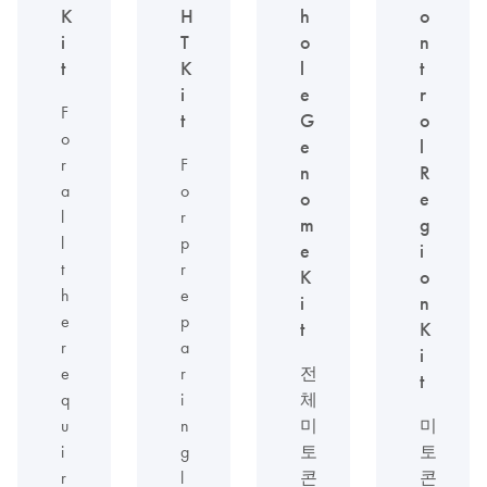
K
H
h
o
i
T
o
n
t
K
l
t
i
e
r
F
t
G
o
o
e
l
r
F
n
R
a
o
o
e
l
r
m
g
l
p
e
i
t
r
K
o
h
e
i
n
e
p
t
K
r
a
i
e
r
전
t
q
i
체
u
n
미
미
i
g
토
토
r
l
콘
콘