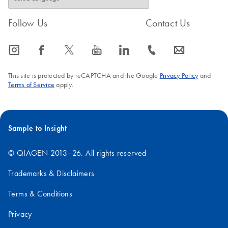
Follow Us
Contact Us
icon_0065_instagram-s
icon_0064_facebook-s
icon_0340_cc_gen_x-s
icon_0077_youtube-s
icon_0066_linkedin-s
icon_0072_phone-s
icon_0063_envelope-s
This site is protected by reCAPTCHA and the Google
Privacy Policy
and
Terms of Service
apply.
Sample to Insight
© QIAGEN 2013–26. All rights reserved
Trademarks & Disclaimers
Terms & Conditions
Privacy