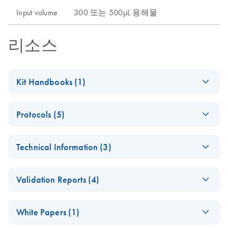
Input volume
300 또는 500µL 용해물
리소스
Kit Handbooks (1)
Investigator STAR
EN
Download
PDF
(1.1MB)
Protocols (5)
Lyse&Prep Kit
Handbook
High-throughput
EN
Download
PDF
(1.2MB)
August 2022
Technical Information (3)
sample preparation
For automated DNA purification from forensic samples
for forensic casework
Investigator STAR
using magnetic-particle tech on open liquid handling
EN
Download
PDF
(200KB)
using the Investigator
Validation Reports (4)
Lyse&Prep Kit
platforms.
STAR Lyse&Prep
Technical
chemistry on the
Developmental
EN
Download
PDF
(2.5MB)
Information
Tecan Freedom EVO
White Papers (1)
validation of sample
automated platform
purification using