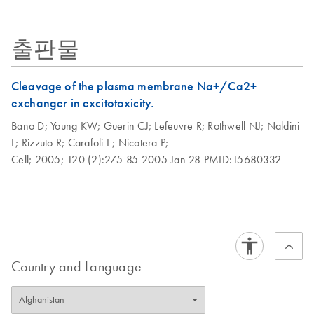
Conjugate, Ni-NTA Conjugates, Tag·100™ Antibody,
Streptavidin–R-PE, 6xHis Protein Ladder, Ni-NTA
출판물
HisSorb™ Strips and Plates
Cleavage of the plasma membrane Na+/Ca2+
exchanger in excitotoxicity.
Bano D;
Young KW;
Guerin CJ;
Lefeuvre R;
Rothwell NJ;
Naldini
L;
Rizzuto R;
Carafoli E;
Nicotera P;
Cell;
2005;
120 (2):275-85
2005 Jan 28
PMID:15680332
Country and Language