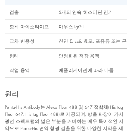
검출
5개의 연속 히스티딘 잔기
항체 아이소타이프
마우스 IgG1
교차 반응성
천연
, 효모, 포유류 또는 곤
E. coli
형태
안정화된 저장 용액
작업 용액
애플리케이션에 따라 다름
원리
Penta·His Antibody는 Alexa Fluor 488 및 647 접합체(His tag
Fluor 647, His tag Fluor 488)로 제공되며, 방출 파장이 가시
광선 스펙트럼의 넓은 부분을 커버하는 매우 특이적인 시
약으로 Penta·His 면역 형광 검출을 위한 다양한 시약을 제