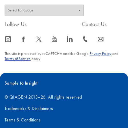
Follow Us
Contact Us
icon_0065_instagram-s
icon_0064_facebook-s
icon_0340_cc_gen_x-s
icon_0077_youtube-s
icon_0066_linkedin-s
icon_0072_phone-s
icon_0063_envelope-s
This site is protected by reCAPTCHA and the Google
Privacy Policy
and
Terms of Service
apply.
Sample to Insight
© QIAGEN 2013–26. All rights reserved
Trademarks & Disclaimers
Terms & Conditions