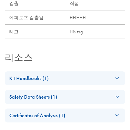
검출
직접
에피토프 검출됨
HHHHH
태그
His tag
리소스
Kit Handbooks (1)
QIAexpress
EN
Download
PDF
(835.6KB)
Safety Data Sheets (1)
Detection and
Assay Handbook -
Safety Data Sheets
EN
(EN)
Certificates of Analysis (1)
For Anti·His Antibodies, Anti·His HRP Conjugates,
Download Safety Data Sheets for QIAGEN product
Certificates of Analysis
Penta·His™ Alexa Fluor® Conjugates, Penta·His Biotin
components.
EN