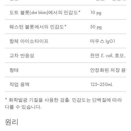
도트 블롯(dot blots)에서의 민감도*
10 pg
웨스턴 블롯에서의 민감도*
50 pg
항체 아이소타이프
마우스 IgG1
교차 반응성
천연
, 효모,
E. coli
형태
안정화된 저장 용액
작업 용액
125~250mL
* 화학발광 기질을 사용한 검출. 민감도는 단백질에 따라
다를 수 있습니다.
원리