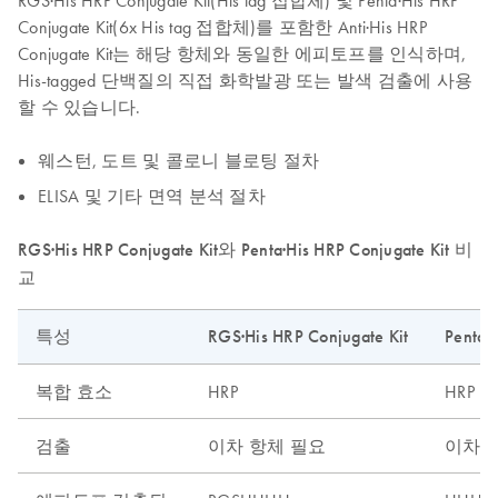
RGS·His HRP Conjugate Kit(His tag 접합체) 및 Penta·His HRP
Conjugate Kit(6x His tag 접합체)를 포함한 Anti·His HRP
Conjugate Kit는 해당 항체와 동일한 에피토프를 인식하며,
His-tagged 단백질의 직접 화학발광 또는 발색 검출에 사용
할 수 있습니다.
웨스턴, 도트 및 콜로니 블로팅 절차
ELISA 및 기타 면역 분석 절차
RGS·His HRP Conjugate Kit와 Penta·His HRP Conjugate Kit 비
교
특성
RGS·His HRP Conjugate Kit
Penta·
복합 효소
HRP
HRP
검출
이차 항체 필요
이차 