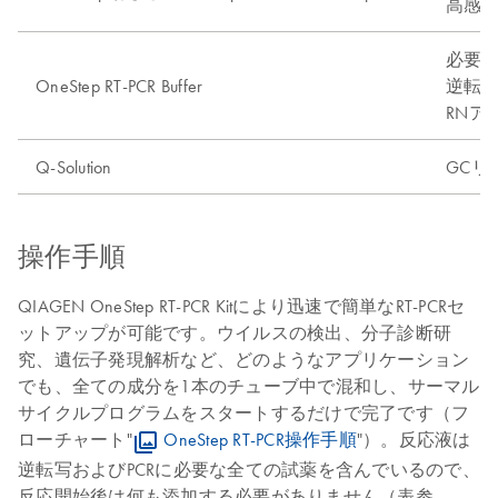
高感
必要
OneStep RT-PCR Buffer
逆転写
RNア
Q-Solution
GCリ
操作手順
QIAGEN OneStep RT-PCR Kitにより迅速で簡単なRT-PCRセ
ットアップが可能です。ウイルスの検出、分子診断研
究、遺伝子発現解析など、どのようなアプリケーション
でも、全ての成分を1本のチューブ中で混和し、サーマル
サイクルプログラムをスタートするだけで完了です（フ
ローチャート"
OneStep RT-PCR操作手順
"）。反応液は
逆転写およびPCRに必要な全ての試薬を含んでいるので、
反応開始後は何も添加する必要がありません（表参