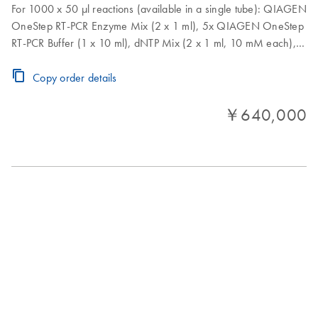
For 1000 x 50 µl reactions (available in a single tube): QIAGEN
OneStep RT-PCR Enzyme Mix (2 x 1 ml), 5x QIAGEN OneStep
RT-PCR Buffer (1 x 10 ml), dNTP Mix (2 x 1 ml, 10 mM each),
5x Q-Solution (1 x 10 ml), RNase-Free Water (1 x 40 ml)
Copy order details
￥640,000