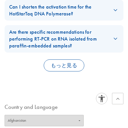
FAQ-111
suited for RNase activity. Even traces of RNase can nick the
Can I shorten the activation time for the
RNA, causing shortened cDNA products, low yields, and
FAQ-326
HotStarTaq DNA Polymerase?
reduced RT-PCR sensitivity.
No, the initial activation time of 15 minutes at 95°C is crucial.
FAQ-119
Enzyme activation will be incomplete when using shorter
Are there specific recommendations for
activation times, resulting in inefficient PCR product amplification.
performing RT-PCR on RNA isolated from
paraffin-embedded samples?
FAQ-565
Paraffin-embedded or fixed samples typically yield fragmented,
partially degraded RNA. In addition, RNA quality will depend
もっと見る
greatly on the handling of the samples before, during, and after
the fixation procedure.
If performing RT-PCR with degraded RNA, we recommend using
gene-specific primers or random nonamers rather than oligo-dT
primers, since the mRNA poly-A tail may have been lost due to
Country and Language
degradation.
We recommend that the
RNeasy FFPE
or
miRNeasy FFPE kit
be
used to isolate the RNA.