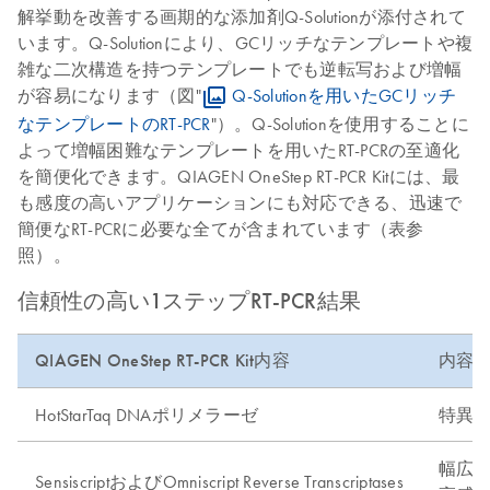
解挙動を改善する画期的な添加剤Q-Solutionが添付されて
います。Q-Solutionにより、GCリッチなテンプレートや複
雑な二次構造を持つテンプレートでも逆転写および増幅
が容易になります（図"
Q-Solutionを用いたGCリッチ
なテンプレートのRT-PCR
"）。Q-Solutionを使用することに
よって増幅困難なテンプレートを用いたRT-PCRの至適化
を簡便化できます。QIAGEN OneStep RT-PCR Kitには、最
も感度の高いアプリケーションにも対応できる、迅速で
簡便なRT-PCRに必要な全てが含まれています（表参
照）。
信頼性の高い1ステップRT-PCR結果
QIAGEN OneStep RT-PCR Kit内容
内容
HotStarTaq DNAポリメラーゼ
特異
幅広い
SensiscriptおよびOmniscript Reverse Transcriptases