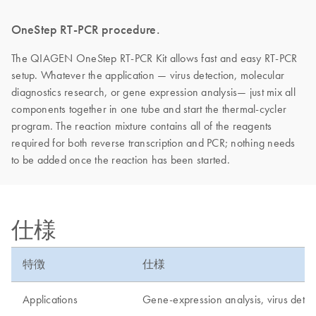
OneStep RT-PCR procedure.
The QIAGEN OneStep RT-PCR Kit allows fast and easy RT-PCR
setup. Whatever the application — virus detection, molecular
diagnostics research, or gene expression analysis— just mix all
components together in one tube and start the thermal-cycler
program. The reaction mixture contains all of the reagents
required for both reverse transcription and PCR; nothing needs
to be added once the reaction has been started.
仕様
特徴
仕様
Applications
Gene-expression analysis, virus detec