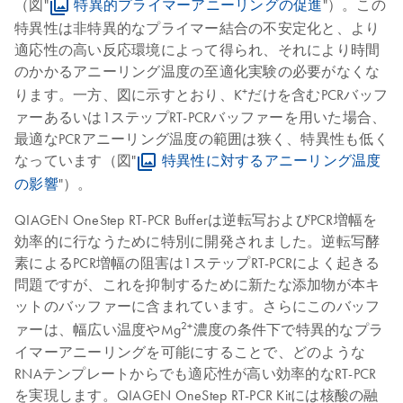
（図"
特異的プライマーアニーリングの促進
"）。この
特異性は非特異的なプライマー結合の不安定化と、より
適応性の高い反応環境によって得られ、それにより時間
のかかるアニーリング温度の至適化実験の必要がなくな
+
ります。一方、図に示すとおり、K
だけを含むPCRバッフ
ァーあるいは1ステップRT-PCRバッファーを用いた場合、
最適なPCRアニーリング温度の範囲は狭く、特異性も低く
なっています（図"
特異性に対するアニーリング温度
の影響
"）。
QIAGEN OneStep RT-PCR Bufferは逆転写およびPCR増幅を
効率的に行なうために特別に開発されました。逆転写酵
素によるPCR増幅の阻害は1ステップRT-PCRによく起きる
問題ですが、これを抑制するために新たな添加物が本キ
ットのバッファーに含まれています。さらにこのバッフ
2+
ァーは、幅広い温度やMg
濃度の条件下で特異的なプラ
イマーアニーリングを可能にすることで、どのような
RNAテンプレートからでも適応性が高い効率的なRT-PCR
を実現します。QIAGEN OneStep RT-PCR Kitには核酸の融