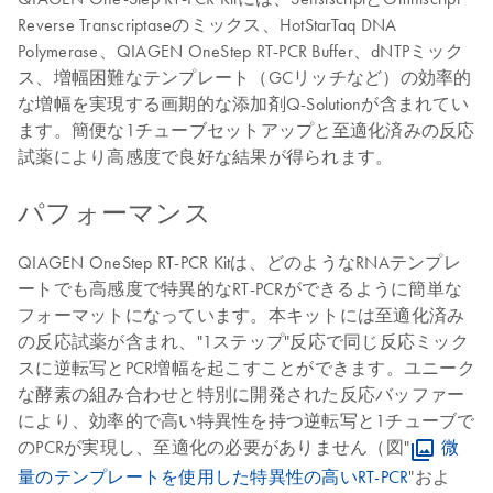
Reverse Transcriptaseのミックス、HotStarTaq DNA
Polymerase、QIAGEN OneStep RT-PCR Buffer、dNTPミック
ス、増幅困難なテンプレート（GCリッチなど）の効率的
な増幅を実現する画期的な添加剤Q-Solutionが含まれてい
ます。簡便な1チューブセットアップと至適化済みの反応
試薬により高感度で良好な結果が得られます。
パフォーマンス
QIAGEN OneStep RT-PCR Kitは、どのようなRNAテンプレ
ートでも高感度で特異的なRT-PCRができるように簡単な
フォーマットになっています。本キットには至適化済み
の反応試薬が含まれ、"1ステップ"反応で同じ反応ミック
スに逆転写とPCR増幅を起こすことができます。ユニーク
な酵素の組み合わせと特別に開発された反応バッファー
により、効率的で高い特異性を持つ逆転写と1チューブで
のPCRが実現し、至適化の必要がありません（図"
微
量のテンプレートを使用した特異性の高いRT-PCR
"およ