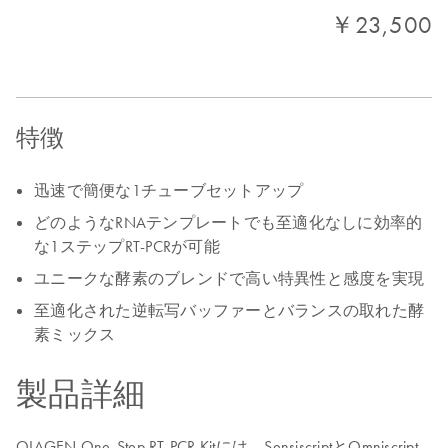
￥23,500
特徴
迅速で簡便な1チューブセットアップ
どのようなRNAテンプレートでも至適化なしに効率的
な1ステップRT-PCRが可能
ユニークな酵素のブレンドで高い特異性と感度を実現
至適化された逆転写バッファーとバランスの取れた酵
素ミックス
製品詳細
QIAGEN One-Step RT-PCR Kitには、SensiscriptとOmniscript