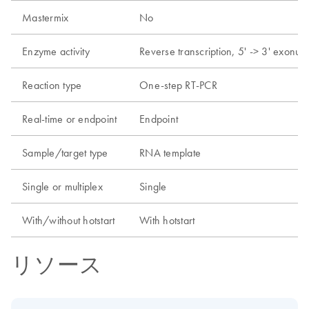
Mastermix
No
Enzyme activity
Reverse transcription, 5' -> 3' exonucl
Reaction type
One-step RT-PCR
Real-time or endpoint
Endpoint
Sample/target type
RNA template
Single or multiplex
Single
With/without hotstart
With hotstart
リソース