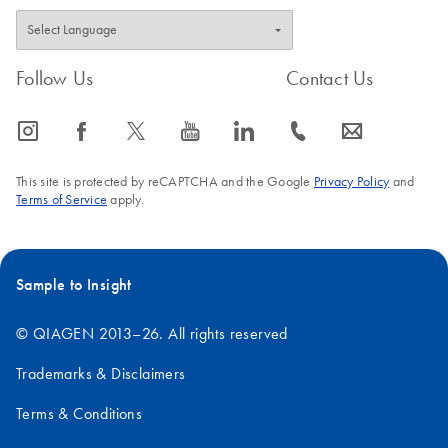
FAQ-828
Follow Us
Contact Us
icon_0065_instagram-s
icon_0064_facebook-s
icon_0340_cc_gen_x-s
icon_0077_youtube-s
icon_0066_linkedin-s
icon_0072_phone-s
icon_0063_envelope-s
This site is protected by reCAPTCHA and the Google
Privacy Policy
and
Terms of Service
apply.
Sample to Insight
© QIAGEN 2013–26. All rights reserved
Trademarks & Disclaimers
Terms & Conditions