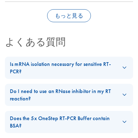
もっと見る
よくある質問
Is mRNA isolation necessary for sensitive RT-
PCR?
Usually not. Since RT-PCR is extremely sensitive, as little as 10–
200 ng total RNA is sufficient for each 25–50 µl reaction mix,
Do I need to use an RNase inhibitor in my RT
depending on the RT system. For abundant mRNA species, it is
reaction?
possible to use even less than 10 ng total RNA. For rare mRNA
To be on the safe side, we highly recommend the use of RNase
species, use a sequence-specific primer in the RT reaction to
inhibitors in all RT reactions, since RNases are nearly
Does the 5x OneStep RT-PCR Buffer contain
increase sensitivity. RNA content in various cells and tissues can
everywhere and it is very easy to contaminate samples during
BSA?
be found
here
.
reaction setup. The reaction conditions used for RT are well-
No. The 5x OneStep RT-PCR Buffer does not contain BSA.