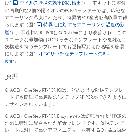
び"
ウイルスRNAの効率的な検出
"）。本キットに添付
の画期的な2価の陽イオンのPCRバッファーでは、広範な
アニーリング温度にわたり、特異的PCR産物を高収量で得
られます（図"
特異性に対するアニーリング温度の影
響
"）。不適切なRT-PCRはQ-Solutionにより改善され、この
ユニークな添加物はGCリッチなテンプレートや複雑な二
次構造を持つテンプレートでも逆転写および増幅を容易
にします（図"
GCリッチなテンプレートのRT-
PCR
"）。
原理
QIAGEN OneStep RT-PCR Kitは、どのようなRNAテンプレ
ートでも簡単で高感度の1ステップRT-PCRができるように
デザインされています。
QIAGEN OneStep RT-PCR Enzyme Mixは逆転写およびPCRの
ために特別に配合された酵素ブレンドです。RNAテンプ
レートに対して高いアフィニティーを有するOmniscriptお