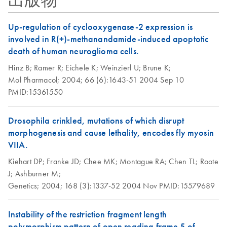
出版物
PCR Kit
QIAGEN OneStep
EN
Download
PDF
(220KB)
RT-PCR Kit Research
Up-regulation of cyclooxygenase-2 expression is
JA-PCR-およびRT-
Protocol for swine-
JA
Download
PDF
(936.7KB)
involved in R(+)-methanandamide-induced apoptotic
PCR-の成功率を高
origin influenza A
death of human neuroglioma cells.
めるために
virus (S-OIV) using
Hinz B;
Ramer R;
Eichele K;
Weinzierl U;
Brune K;
end-point PCR
Mol Pharmacol;
2004;
66 (6):1643-51
2004 Sep 10
PMID:15361550
Using the QIAGEN
EN
Download
PDF
(104.8KB)
OneStep RT-PCR
Drosophila crinkled, mutations of which disrupt
Kit and Q-Solution
morphogenesis and cause lethality, encodes fly myosin
with a 25 µl
VIIA.
reaction volume
Kiehart DP;
Franke JD;
Chee MK;
Montague RA;
Chen TL;
Roote
Using the QIAGEN
J;
Ashburner M;
EN
Download
PDF
(119.4KB)
OneStep RT-PCR
Genetics;
2004;
168 (3):1337-52
2004 Nov
PMID:15579689
Kit and Q-Solution
with a 25 µl
Instability of the restriction fragment length
reaction volume
polymorphism pattern of open reading frame 5 of