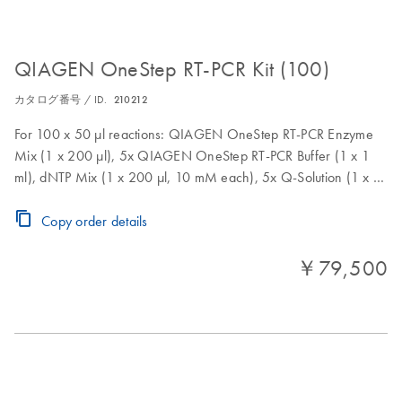
QIAGEN OneStep RT-PCR Kit (100)
カタログ番号 / ID.
210212
For 100 x 50 µl reactions: QIAGEN OneStep RT-PCR Enzyme
Mix (1 x 200 µl), 5x QIAGEN OneStep RT-PCR Buffer (1 x 1
ml), dNTP Mix (1 x 200 µl, 10 mM each), 5x Q-Solution (1 x 2
ml), RNase-Free Water (2 x 1.9 ml)
Copy order details
￥79,500