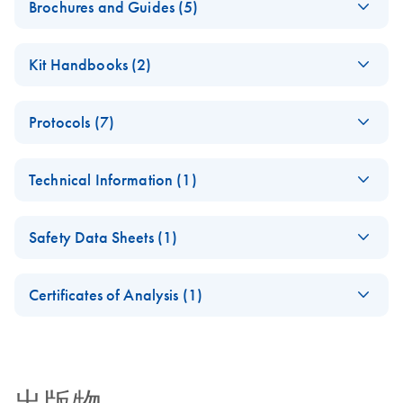
Brochures and Guides (5)
Enzymes for
EN
Download
PDF
(1.3MB)
Kit Handbooks (2)
Molecular Biology
Catalyze confidence in every reaction
(EN) - QIAGEN
EN
Download
PDF
(248.9KB)
Protocols (7)
OneStep RT-PCR
(EN) - Maximizing
EN
Download
Kit Handbook
PDF
(2.6MB)
QIAGEN OneStep
PCR and RT-PCR
EN
Download
PDF
(66.2KB)
For fast and efficient one-step RT-PCR
Technical Information (1)
RT-PCR Kit Quick-
success — Third
Start Protocol (EN)
Edition
(EN) - Maximizing
JA-QIAGEN-
EN
Download
JA
Download
PDF
(1.1MB)
PDF
(201.9KB)
Addressing critical factors and new solutions
Safety Data Sheets (1)
end-point PCR
OneStep-RT-PCR-
QIAGEN OneStep
EN
Download
PDF
(214.3KB)
success with
Kitプロトコールと
RT-PCR Kit
Safety Data Sheets
Analyzing Genetic
EN
QIAGEN's
EN
Download
トラブルシューテ
PDF
(1.6MB)
Research Protocol
Certificates of Analysis (1)
Differences - (EN)
automatable PCR
ィング
Download Safety Data Sheets for QIAGEN product
for swine-origin
solutions
Second edition — innovative tools
Certificates of Analysis
components.
influenza A
EN
(H1N1) virus (S-
iPP QIAGEN
OIV)
EN
Download
PDF
(1.3MB)
OneStep Ahead RT-