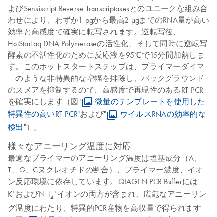
よびSensiscript Reverse Transcriptasesとのユニークな組み合
わせにより、わずか1 pgから最高2 µgまでのRNA量が高い
効率と高感度で確実に転写されます。逆転写後、
HotStarTaq DNA Polymeraseの活性化、そして同時に逆転写
酵素の不活性化のために反応液を95℃で15分間加熱しま
す。このホットスタートステップは、プライマーダイマ
ーのような非特異的な増幅を排除し、バックグラウンド
のスメアを抑制するので、高感度で再現性のあるRT-PCR
を確実にします（図"
微量のテンプレートを使用した
特異性の高いRT-PCR
"および"
ウイルスRNAの効率的な
検出
"）。
様々なアニーリング温度に対応
最適なプライマーのアニーリング温度は塩基成分（A、
T、G、Cヌクレオチドの割合）、プライマー濃度、イオ
ン反応環境に依存しています。QIAGEN PCR Bufferには
+
+
K
およびNH
イオンの両方が含まれ、広範なアニーリン
4
グ温度にわたり、特異的PCR産物を高収量で得られます