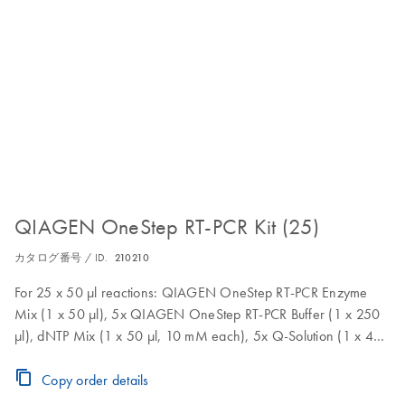
QIAGEN OneStep RT-PCR Kit (25)
カタログ番号 / ID.
210210
For 25 x 50 µl reactions: QIAGEN OneStep RT-PCR Enzyme
Mix (1 x 50 µl), 5x QIAGEN OneStep RT-PCR Buffer (1 x 250
µl), dNTP Mix (1 x 50 µl, 10 mM each), 5x Q-Solution (1 x 400
µl), RNase-Free Water (1 x 1.9 ml)
Copy order details