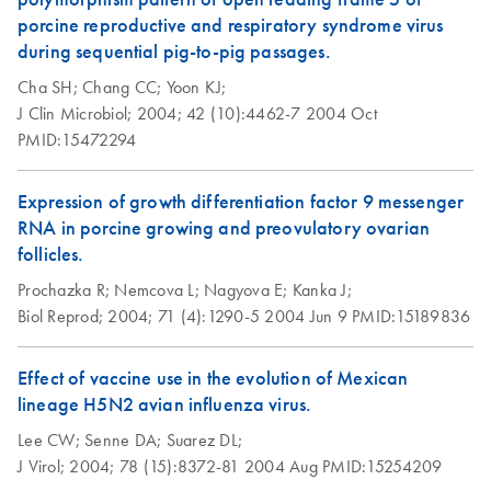
and shorter reaction
porcine reproductive and respiratory syndrome virus
times for viral
during sequential pig-to-pig passages.
samples
Cha SH;
Chang CC;
Yoon KJ;
J Clin Microbiol;
2004;
42 (10):4462-7
2004 Oct
Using the QIAGEN
EN
Download
PDF
(96.6KB)
PMID:15472294
OneStep RT-PCR Kit
with a 25 µl
reaction volume
Expression of growth differentiation factor 9 messenger
RNA in porcine growing and preovulatory ovarian
follicles.
Using the QIAGEN
EN
Download
PDF
(90.7KB)
OneStep RT-PCR Kit
Prochazka R;
Nemcova L;
Nagyova E;
Kanka J;
with a 25 µl
Biol Reprod;
2004;
71 (4):1290-5
2004 Jun 9
PMID:15189836
reaction volume and
shorter reaction
Effect of vaccine use in the evolution of Mexican
times for viral
lineage H5N2 avian influenza virus.
samples
Lee CW;
Senne DA;
Suarez DL;
J Virol;
2004;
78 (15):8372-81
2004 Aug
PMID:15254209