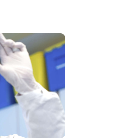
確保する方法
細胞および遺伝子治療は
デジタルPCRが提供す
品質と再現性を保証する
力価、完全性を確実かつ
プラズマや残存宿主細胞
ン検査も実施できます。