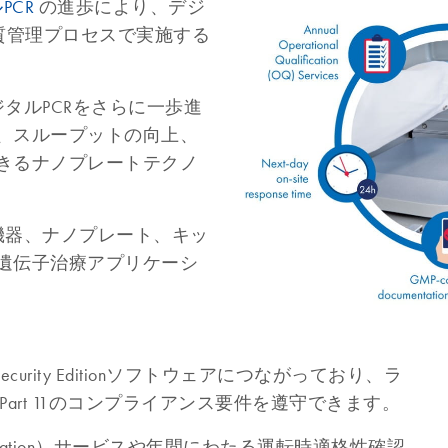
PCR
の進歩により、デジ
質管理プロセスで実施する
タルPCRをさらに一歩進
、スループットの向上、
きるナノプレートテクノ
y機器、ナノプレート、キッ
遺伝子治療アプリケーシ
curity Editionソフトウェアにつながっており、ラ
 Part 11のコンプライアンス要件を遵守できます。
ualification）サービスや年間にわたる運転時適格性確認