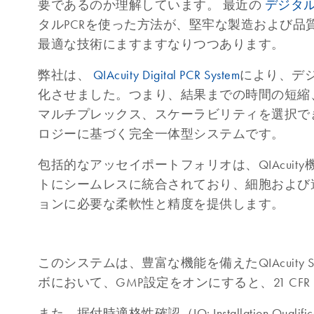
要であるのか理解しています。 最近の
デジタル
タルPCRを使った方法が、堅牢な製造および品
最適な技術にますますなりつつあります。
弊社は、
QIAcuity Digital PCR System
により、デジ
化させました。つまり、結果までの時間の短縮
マルチプレックス、スケーラビリティを選択で
ロジーに基づく完全一体型システムです。
包括的なアッセイポートフォリオは、QIAcuit
トにシームレスに統合されており、細胞および
ョンに必要な柔軟性と精度を提供します。
このシステムは、豊富な機能を備えたQIAcuity Se
ボにおいて、GMP設定をオンにすると、21 CFR
また、据付時適格性確認（IQ: Installation Q