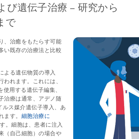
および遺伝子治療
–
研究から
まで
り、治癒をもたらす可能
多い既存の治療法と比較
による遺伝物質の導入
行われます。これには、
どを使用する遺伝子編集、
子治療は通常、アデノ随
イルス媒介遺伝子導入、あ
れます。
細胞治療に
す。細胞は、患者に注入
来（自己細胞）の場合や