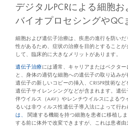
デジタルPCRによる細胞
バイオプロセシングやQC
細胞および遺伝子治療は、疾患の進行を防いだ
性があるため、症状の治療を目的とすることが
して、臨床的に大きなメリットがあります。
遺伝子治療
には通常、キャリアまたはベクター
と、身体の適切な細胞への遺伝子の取り込みが
遺伝子の新しいコピーの挿入、CRISPR技術な
遺伝子サイレンシングなどが含まれます。遺伝
伴ウイルス（AAV）やレンチウイルスによるウ
るいは非ウィルス性遺伝子導入法によって行わ
は、
関連する機能を持つ細胞を患者に移植しま
する前に体外で改変できますが、これは患者由