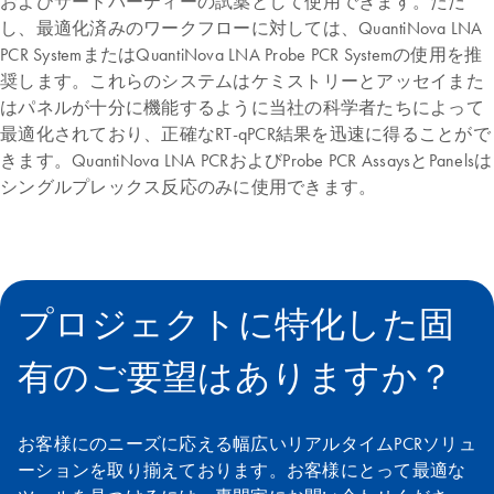
およびサードパーティーの試薬として使用できます。ただ
し、最適化済みのワークフローに対しては、QuantiNova LNA
PCR SystemまたはQuantiNova LNA Probe PCR Systemの使用を推
奨します。これらのシステムはケミストリーとアッセイまた
はパネルが十分に機能するように当社の科学者たちによって
最適化されており、正確なRT-qPCR結果を迅速に得ることがで
きます。QuantiNova LNA PCRおよびProbe PCR AssaysとPanelsは
シングルプレックス反応のみに使用できます。
プロジェクトに特化した固
有のご要望はありますか？
お客様にのニーズに応える幅広いリアルタイムPCRソリュ
ーションを取り揃えております。お客様にとって最適な