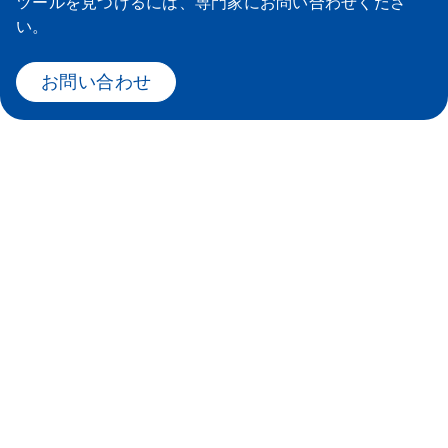
ツールを見つけるには、専門家にお問い合わせくださ
い。
お問い合わせ
リアルタイムサイクラー
qPCRワークフローをレベルアップ
ラボのアプリケーション要件に合う最適なリアルタイムPCR
サイクラーを見つけることが困難になっています。最適な結
果を得るには、低い運用コスト、ハイスループット、短時間
でのマルチプレックス解析、確かな再現性が必要です。機能
と仕様が増えるにつれて、精度、均一性、ダイナミックレン
ジ、分解能など性能面の主要なメリットを理解することがと