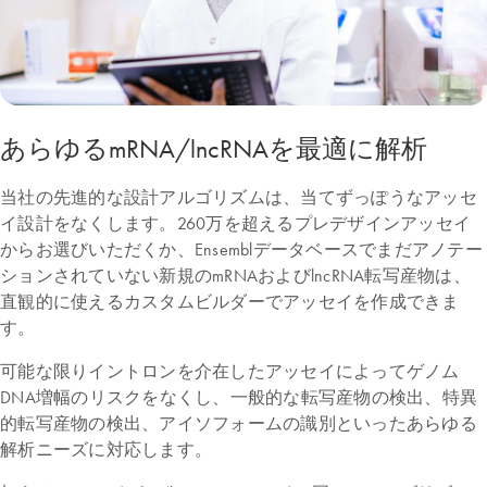
あらゆるmRNA/lncRNAを最適に解析
当社の先進的な設計アルゴリズムは、当てずっぽうなアッセ
イ設計をなくします。260万を超えるプレデザインアッセイ
からお選びいただくか、Ensemblデータベースでまだアノテー
ションされていない新規のmRNAおよびlncRNA転写産物は、
直観的に使えるカスタムビルダーでアッセイを作成できま
す。
可能な限りイントロンを介在したアッセイによってゲノム
DNA増幅のリスクをなくし、一般的な転写産物の検出、特異
的転写産物の検出、アイソフォームの識別といったあらゆる
解析ニーズに対応します。