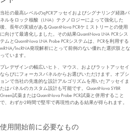
当社の最高レベルのqPCRアッセイおよびシグナリング経路パ
ネルをロック核酸（LNA）テクノロジーによって強化した
後、長年の実績があるQuantiNova PCRケミストリーとの使用
に向けて最適化しました。その結果QuantiNova LNA PCRシス
テムとQuantiNova LNA Probe PCRシステムは、PCRを利用する
mRNA/lncRNA発現解析にとって前例のない優れた選択肢とな
っています。
プレデザインの幅広いヒト、マウス、およびラットアッセイ
ならびにフォーカスパネルからお選びいただけます。オプシ
ョンで当社の先進的な設計アルゴリズムを用いたアッセイま
たはパネルのカスタム設計も可能です。QuantiNova SYBR
Green試薬またはQuantiNova Probe PCR試薬と併用すること
で、わずか2時間で堅牢で再現性のある結果が得られます。
使用開始前に必要なもの