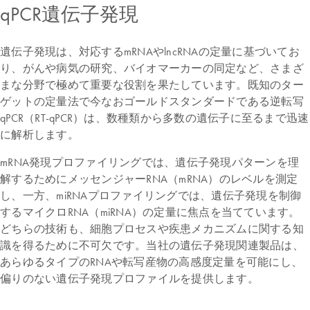
qPCR遺伝子発現
遺伝子発現は、対応するmRNAやlncRNAの定量に基づいてお
り、がんや病気の研究、バイオマーカーの同定など、さまざ
まな分野で極めて重要な役割を果たしています。既知のター
ゲットの定量法で今なおゴールドスタンダードである逆転写
qPCR（RT-qPCR）は、数種類から多数の遺伝子に至るまで迅速
に解析します。
mRNA発現プロファイリングでは、遺伝子発現パターンを理
解するためにメッセンジャーRNA（mRNA）のレベルを測定
し、一方、miRNAプロファイリングでは、遺伝子発現を制御
するマイクロRNA（miRNA）の定量に焦点を当てています。
どちらの技術も、細胞プロセスや疾患メカニズムに関する知
識を得るために不可欠です。当社の遺伝子発現関連製品は、
あらゆるタイプのRNAや転写産物の高感度定量を可能にし、
偏りのない遺伝子発現プロファイルを提供します。