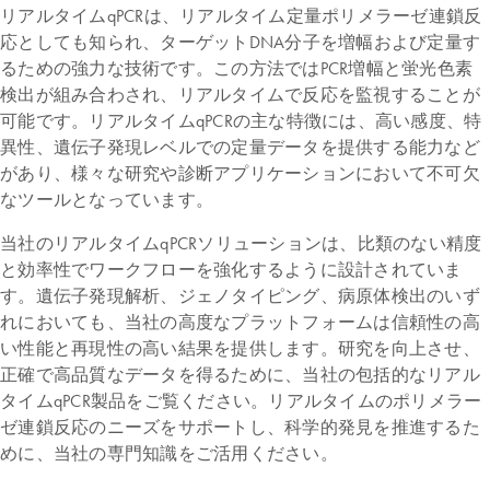
リアルタイムqPCRは、リアルタイム定量ポリメラーゼ連鎖反
応としても知られ、ターゲットDNA分子を増幅および定量す
るための強力な技術です。この方法ではPCR増幅と蛍光色素
検出が組み合わされ、リアルタイムで反応を監視することが
可能です。リアルタイムqPCRの主な特徴には、高い感度、特
異性、遺伝子発現レベルでの定量データを提供する能力など
があり、様々な研究や診断アプリケーションにおいて不可欠
なツールとなっています。
当社のリアルタイムqPCRソリューションは、比類のない精度
と効率性でワークフローを強化するように設計されていま
す。遺伝子発現解析、ジェノタイピング、病原体検出のいず
れにおいても、当社の高度なプラットフォームは信頼性の高
い性能と再現性の高い結果を提供します。研究を向上させ、
正確で高品質なデータを得るために、当社の包括的なリアル
タイムqPCR製品をご覧ください。リアルタイムのポリメラー
ゼ連鎖反応のニーズをサポートし、科学的発見を推進するた
めに、当社の専門知識をご活用ください。