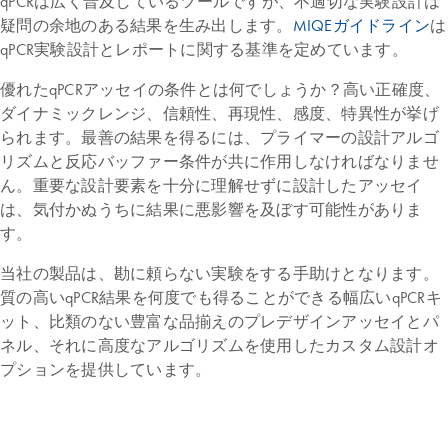
qPCRは広く普及しているツールですが、不適切な実験設計は
疑問の余地のある結果を生み出します。
MIQEガイドライン
は
qPCR実験設計とレポートに関する基準を定めています。
優れたqPCRアッセイの条件とは何でしょうか？高い正確度、
ダイナミックレンジ、信頼性、再現性、感度、特異性が挙げ
られます。最善の結果を得るには、プライマーの設計アルゴ
リズムと反応バッファー条件が共に作用しなければなりませ
ん。重要な設計要素を十分に理解せずに設計したアッセイ
は、気付かぬうちに結果に悪影響を及ぼす可能性がありま
す。
当社の製品は、勘に頼らない実験をする手助けとなります。
質の高いqPCR結果を何度でも得ることができる幅広いqPCRキ
ット、比類のない豊富な品揃えのプレデザインアッセイとパ
ネル、それに高度なアルゴリズムを使用したカスタム設計オ
プションを提供しています。