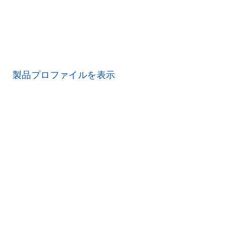
ラーを最小限に抑えることで実験を成功に導きます。シンプ
ルで迅速な手順は効率性を高め、時間と費用を節減します。
さらに、柔軟性の高い検出ケミストリーと、リアルタイムサ
イクラーとの完全な互換性は、妥協のない解析を実現しま
す。
製品プロファイルを表示
QuantiNovaのメリットを体験して
ください ​
その他のqPCRソリューションをお
探しですか？
お客様のプロジェクトには特別な実験要件がありますか? 当
社のリアルタイムPCRソリューションにて、幅広いラインア