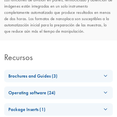
imágenes están integradas en un solo instrumento
completamente automatizado que produce resultados en menos
de dos horas. Los formatos de nanoplaca son susceptibles a la
automatización inicial para la preparación de las muestras, lo
que reduce aún más el tiempo de manipulación.
Recursos
Brochures and Guides (3)
Ensure success with
EN
Download
PDF
(76.4KB)
Operating software (24)
QIAGEN services
for QIAcuity Digital
QIAcuity Volume
EN
Download
ZIP
(14.8KB)
PCR System
Package Inserts (1)
Precision Factor
(VPF)