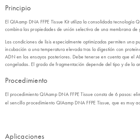
Principio
El QIAamp DNA FFPE Tissue Kit utiliza la consolidada tecnología 
combina las propiedades de unión selectiva de una membrana de gel
Las condiciones de lisis especialmente optimizadas permiten una p
incubación a una temperatura elevada tras la digestión con protein
ADN en los ensayos posteriores. Debe tenerse en cuenta que el A
congeladas. El grado de fragmentación depende del tipo y de la an
Procedimiento
El procedimiento QIAamp DNA FFPE Tissue consta de 6 pasos: elimin
el sencillo procedimiento QIAamp DNA FFPE Tissue, que es muy a
Aplicaciones