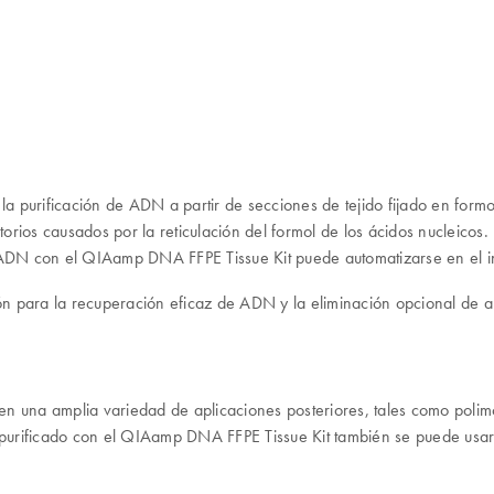
urificación de ADN a partir de secciones de tejido fijado en formol e 
torios causados por la reticulación del formol de los ácidos nucleicos.
ADN con el QIAamp DNA FFPE Tissue Kit puede automatizarse en el 
n para la recuperación eficaz de ADN y la eliminación opcional de ar
n una amplia variedad de aplicaciones posteriores, tales como polim
urificado con el QIAamp DNA FFPE Tissue Kit también se puede usar e