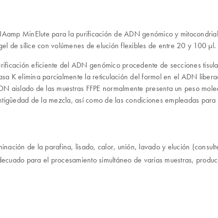
QIAamp MinElute para la purificación de ADN genómico y mitocondria
 de sílice con volúmenes de elución flexibles de entre 20 y 100 µl.
urificación eficiente del ADN genómico procedente de secciones tisul
asa K elimina parcialmente la reticulación del formol en el ADN liber
DN aislado de las muestras FFPE normalmente presenta un peso molecu
tigüedad de la mezcla, así como de las condiciones empleadas para la
ación de la parafina, lisado, calor, unión, lavado y elución (consult
decuado para el procesamiento simultáneo de varias muestras, prod