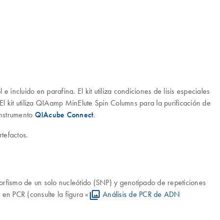
incluido en parafina. El kit utiliza condiciones de lisis especiales
 El kit utiliza QIAamp MinElute Spin Columns para la purificación de
instrumento
QIAcube Connect
.
tefactos.
orfismo de un solo nucleótido (SNP) y genotipado de repeticiones
n PCR (consulte la figura «
Análisis de PCR de ADN