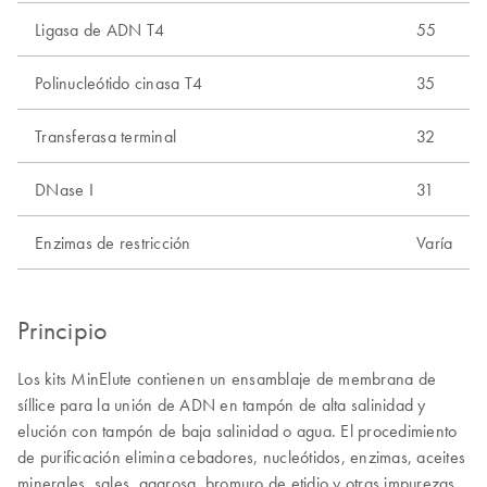
Ligasa de ADN T4
55
Polinucleótido cinasa T4
35
Transferasa terminal
32
DNase I
31
Enzimas de restricción
Varía
Principio
Los kits MinElute contienen un ensamblaje de membrana de
síllice para la unión de ADN en tampón de alta salinidad y
elución con tampón de baja salinidad o agua. El procedimiento
de purificación elimina cebadores, nucleótidos, enzimas, aceites
minerales, sales, agarosa, bromuro de etidio y otras impurezas