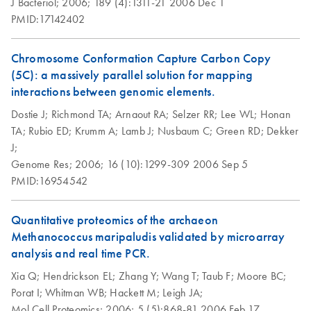
J Bacteriol;
2006;
189 (4):1311-21
2006 Dec 1
PMID:17142402
Chromosome Conformation Capture Carbon Copy
(5C): a massively parallel solution for mapping
interactions between genomic elements.
Dostie J;
Richmond TA;
Arnaout RA;
Selzer RR;
Lee WL;
Honan
TA;
Rubio ED;
Krumm A;
Lamb J;
Nusbaum C;
Green RD;
Dekker
J;
Genome Res;
2006;
16 (10):1299-309
2006 Sep 5
PMID:16954542
Quantitative proteomics of the archaeon
Methanococcus maripaludis validated by microarray
analysis and real time PCR.
Xia Q;
Hendrickson EL;
Zhang Y;
Wang T;
Taub F;
Moore BC;
Porat I;
Whitman WB;
Hackett M;
Leigh JA;
Mol Cell Proteomics;
2006;
5 (5):868-81
2006 Feb 17