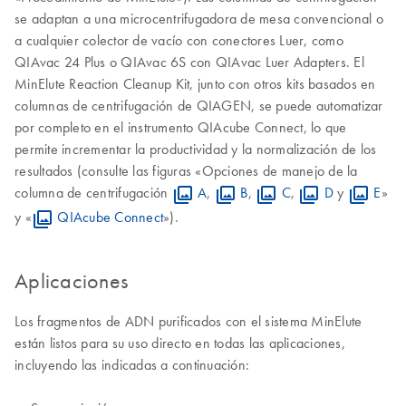
se adaptan a una microcentrifugadora de mesa convencional o
a cualquier colector de vacío con conectores Luer, como
QIAvac 24 Plus o QIAvac 6S con QIAvac Luer Adapters. El
MinElute Reaction Cleanup Kit, junto con otros kits basados en
columnas de centrifugación de QIAGEN, se puede automatizar
por completo en el instrumento QIAcube Connect, lo que
permite incrementar la productividad y la normalización de los
resultados (consulte las figuras «Opciones de manejo de la
columna de centrifugación
A
,
B
,
C
,
D
y
E
»
y «
QIAcube Connect
»).
Aplicaciones
Los fragmentos de ADN purificados con el sistema MinElute
están listos para su uso directo en todas las aplicaciones,
incluyendo las indicadas a continuación: