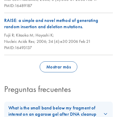
PMID:16489187
RAISE: a simple and novel method of generating
random insertion and deletion mutations.
Fujii R;
Kitaoka M;
Hayashi K;
Nucleic Acids Res;
2006;
34 (4):e30
2006 Feb 21
PMID:16493137
Mostrar más
Preguntas frecuentes
What is the small band below my fragment of
interest on an agarose gel after DNA cleanup