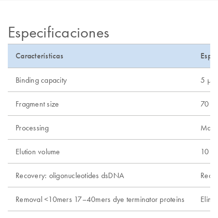
Especificaciones
Características
Espec
Binding capacity
5 µg
Fragment size
70 b
Processing
Manu
Elution volume
10 µl
Recovery: oligonucleotides dsDNA
Recup
Removal <10mers 17–40mers dye terminator proteins
Elimi