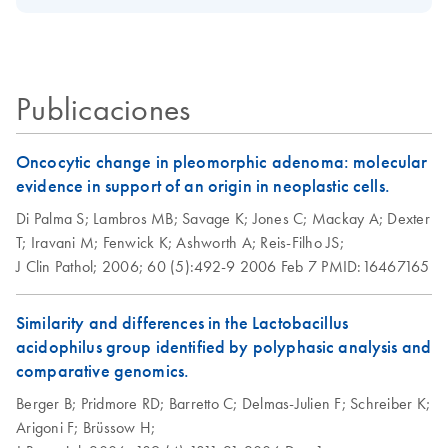
Affymetrix
Download Safety Data Sheets for QIAGEN product
GeneChip
Certificates of Analysis
components.
EN
expression probe
arrays using the
RNeasy MinElute
Publicaciones
Cleanup Kit or
MinElute Reaction
Oncocytic change in pleomorphic adenoma: molecular
Cleanup Kit
evidence in support of an origin in neoplastic cells.
Di Palma S;
Lambros MB;
Savage K;
Jones C;
Mackay A;
Dexter
T;
Iravani M;
Fenwick K;
Ashworth A;
Reis-Filho JS;
J Clin Pathol;
2006;
60 (5):492-9
2006 Feb 7
PMID:16467165
Similarity and differences in the Lactobacillus
acidophilus group identified by polyphasic analysis and
comparative genomics.
Berger B;
Pridmore RD;
Barretto C;
Delmas-Julien F;
Schreiber K;
Arigoni F;
Brüssow H;