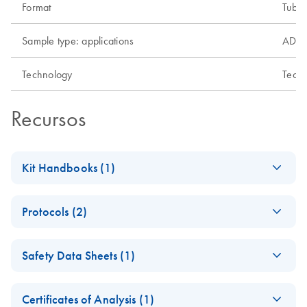
Format
Tubo
Sample type: applications
ADN, 
Technology
Tecno
Recursos
Kit Handbooks (1)
MinElute Handbook
EN
Download
PDF
(611.7KB)
Protocols (2)
MinElute Reaction
EN
Download
PDF
(301.6KB)
Safety Data Sheets (1)
Cleanup Kit (EN)
Safety Data Sheets
EN
Sample cleanup for
EN
Download
PDF
(65.1KB)
Certificates of Analysis (1)