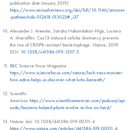
publication date January 2019)
https://www.annualreviews.org/doi/full/10.1146/annurev
-pathmechdis-012418-013023#_i37
Alexander J. Meeske, Sandra Nakandakari-Higa, Luciano
A. Marraffini. Cas13-induced cellular dormancy prevents
the rise of CRISPR-resistant bacteriophage. Nature, 2019;
DOI:
10.1038/s41586-019-1257-5
BBC Science Focus Magazine
https://www.sciencefocus.com/nature/loch-ness-monster-
how-edna-helps-us-discover-what-lurks-beneath/
Scientific
American
https://www.scientificamerican.com/podcast/epi
sode/bacteria-helped-plants-evolve-to-live-on-land/
Nature: doi: 10.1038/d41586-019-00511-4
https://www.nature.com/articles/d41586-019-00511-4