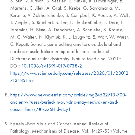
S. Sun, V. Jurisch, B. Kessler, R. Hinkel, R. Dirschinger, E.
Martens, C. Jilek, A. Graf, S. Krebs, G. Santamaria, M.
Kurome, V. Zakhartchenko, B. Campbell, K. Voelse, A. Wolf,
T. Ziegler, S. Reichert, S. Lee, F. Flenkenthaler, T. Dorn, I.
Jeremias, H. Blum, A. Dendorfer, A. Schnieke, S. Krause,
M. C. Walter, N. Klymiuk, K. L. Laugwitz, E. Wolf, W. Wurst,
C. Kupatt. Somatic gene editing ameliorates skeletal and
cardiac muscle failure in pig and human models of
Duchenne muscular dystrophy. Nature Medicine, 2020;
DOI:
10.1038/s41591-019-0738-2
https://www.sciencedaily.com/releases/2020/01/20012
7134851.htm
https://www.newscientist.com/article/mg24532710-700-
ancient-viruses-buried-in-our-dna-may-reawaken-and-
cause-illness/#ixzz6Hjdwtcy1
Epstein–Barr Virus and Cancer. Annual Review of
Pathology: Mechanisms of Disease. Vol. 14:29-53 (Volume