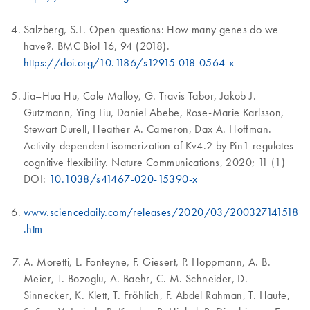
Salzberg, S.L. Open questions: How many genes do we
have?. BMC Biol 16, 94 (2018).
https://doi.org/10.1186/s12915-018-0564-x
Jia–Hua Hu, Cole Malloy, G. Travis Tabor, Jakob J.
Gutzmann, Ying Liu, Daniel Abebe, Rose-Marie Karlsson,
Stewart Durell, Heather A. Cameron, Dax A. Hoffman.
Activity-dependent isomerization of Kv4.2 by Pin1 regulates
cognitive flexibility. Nature Communications, 2020; 11 (1)
DOI:
10.1038/s41467-020-15390-x
www.sciencedaily.com/releases/2020/03/200327141518
.htm
A. Moretti, L. Fonteyne, F. Giesert, P. Hoppmann, A. B.
Meier, T. Bozoglu, A. Baehr, C. M. Schneider, D.
Sinnecker, K. Klett, T. Fröhlich, F. Abdel Rahman, T. Haufe,