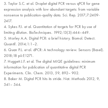
3. Taylor S.C. et al. Droplet digital PCR versus qPCR for gene
expression analysis with low abundant targets: from variable
nonsense to publication-quality data. Sci. Rep. 2017;7:2409-
2417.
4. Sykes P.J. et al. Quantitation of targets for PCR by use of
limiting dilution. BioTechniques. 1992;13(3):444–449.
5. Morley A.A. Digital PCR: a brief history. Biomol. Detect.
Quantif. 2014;1:1–2.
6. Quan P.L. et al. dPCR: A technology review. Sensors (Basel).
2018;18 pii:E1271.
7. Huggett J.F. et al. The digital MIQE guidelines: minimum
information for publication of quantitative digital PCR
Experiments. Clin. Chem. 2013, 59, 892– 902.
8. Baker M. Digital PCR hits its stride. Nat. Methods 2012, 9,
541– 544.