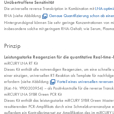
Unübertroffene Sensitivität
Die universelle reverse Transkription in Kombination mit
LNA-optimi
RNA (siehe Abbildung
Genaue Quantifizierung schon ab ein
Hintergrundsignal können Sie sehr geringe Konzentrationen von mi
insbesondere solche mit geringem RNA-Gehalt, wie Serum, Plasma 
Prinzip
Leistungsstarke Reagenzien für die quantitative Real-time
miRCURY LNA RT Kit
Dieses Kit enthält alle notwendigen Reagenzien, um eine schnelle
einer einzigen, universellen RT-Reaktion als Template für nachfol
erfordern (siehe Abbildung
Vorteil eines universellen reversen 
(Kat.-Nr. YP00203954) – als Positivkontrolle für die reverse Tran
miRCURY LNA SYBR Green PCR Kit
Dieses Kit enthält das leistungsstarke miRCURY SYBR Green Master 
resultierenden PCR-Amplifikats durch eine Schmelzkurvenanalyse er
außerdem ein Kontrollprimerset zur Amplifikation des im miRCURY 