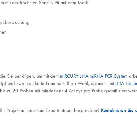
m mit der höchsten Sensitivität auf dem Markt
ungsüberwachung
chen
die Sie benötigen, um mit dem
miRCURY LNA miRNA PCR System
arbe
) und zwei validierte Primersets Ihrer Wahl, optimiert mit
LNA-Techn
 bis zu 20 Proben mit mindestens 4 Assays pro Probe quantifiziert w
 Ihr Projekt mit unserem Expertenteam besprechen?
Kontaktieren Sie 