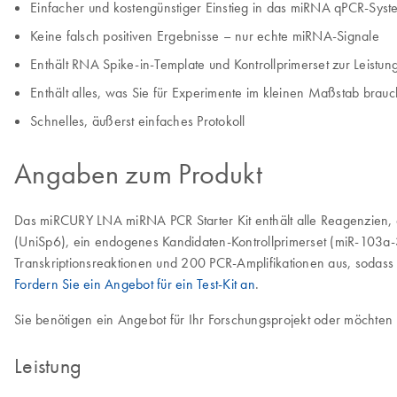
Einfacher und kostengünstiger Einstieg in das miRNA qPCR-Syste
Keine falsch positiven Ergebnisse – nur echte miRNA-Signale
Enthält RNA Spike-in-Template und Kontrollprimerset zur Leist
Enthält alles, was Sie für Experimente im kleinen Maßstab brau
Schnelles, äußerst einfaches Protokoll
Angaben zum Produkt
Das miRCURY LNA miRNA PCR Starter Kit enthält alle Reagenzien, 
(UniSp6), ein endogenes Kandidaten-Kontrollprimerset (miR-103a-3p
Transkriptionsreaktionen und 200 PCR-Amplifikationen aus, sodass
Fordern Sie ein Angebot für ein Test-Kit an
.
Sie benötigen ein Angebot für Ihr Forschungsprojekt oder möchten
Leistung