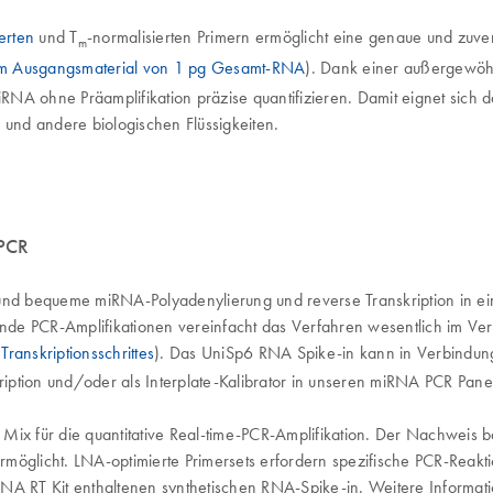
erten
und T
-normalisierten Primern ermöglicht eine genaue und zuv
m
em Ausgangsmaterial von 1 pg Gesamt-RNA
). Dank einer außergewöh
RNA ohne Präamplifikation präzise quantifizieren. Damit eignet sic
und andere biologischen Flüssigkeiten.
-PCR
 und bequeme miRNA-Polyadenylierung und reverse Transkription in e
gende PCR-Amplifikationen vereinfacht das Verfahren wesentlich im Ve
Transkriptionsschrittes
). Das UniSp6 RNA Spike-in kann in Verbindu
skription und/oder als Interplate-Kalibrator in unseren miRNA PCR Pa
Mix für die quantitative Real-time-PCR-Amplifikation. Der Nachweis ba
möglicht. LNA-optimierte Primersets erfordern spezifische PCR-Reaktio
LNA RT Kit enthaltenen synthetischen RNA-Spike-in. Weitere Informat