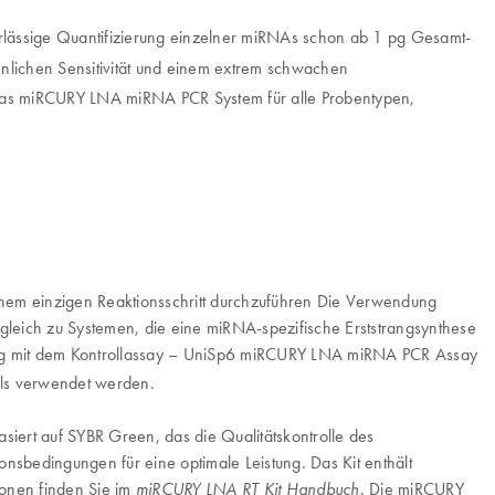
erlässige Quantifizierung einzelner miRNAs schon ab 1 pg Gesamt-
nlichen Sensitivität und einem extrem schwachen
h das miRCURY LNA miRNA PCR System für alle Probentypen,
inem einzigen Reaktionsschritt durchzuführen Die Verwendung
rgleich zu Systemen, die eine miRNA-spezifische Erststrangsynthese
ng mit dem Kontrollassay – UniSp6 miRCURY LNA miRNA PCR Assay
nels verwendet werden.
siert auf SYBR Green, das die Qualitätskontrolle des
nsbedingungen für eine optimale Leistung. Das Kit enthält
ionen finden Sie im
. Die miRCURY
miRCURY LNA RT Kit Handbuch