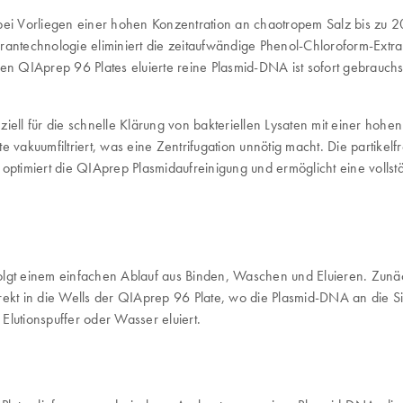
 bei Vorliegen einer hohen Konzentration an chaotropem Salz bis zu 
rantechnologie eliminiert die zeitaufwändige Phenol-Chloroform-Extra
QIAprep 96 Plates eluierte reine Plasmid-DNA ist sofort gebrauchsfer
peziell für die schnelle Klärung von bakteriellen Lysaten mit einer ho
 vakuumfiltriert, was eine Zentrifugation unnötig macht. Die partikelf
gie optimiert die QIAprep Plasmidaufreinigung und ermöglicht eine vol
lgt einem einfachen Ablauf aus Binden, Waschen und Eluieren. Zunächs
eßt direkt in die Wells der QIAprep 96 Plate, wo die Plasmid-DNA an d
utionspuffer oder Wasser eluiert.