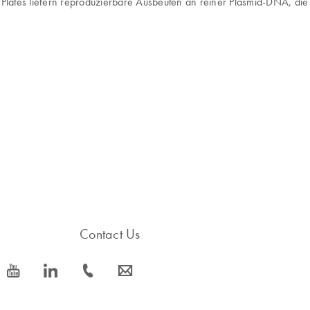
6 Plates liefern reproduzierbare Ausbeuten an reiner Plasmid-DNA, d
Contact Us
icon_0077_youtube-s
icon_0066_linkedin-s
icon_0072_phone-s
icon_0063_envelope-s