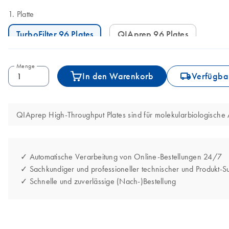
Platte
TurboFilter 96 Plates
QIAprep 96 Plates
Menge
icon_0062_deliver-s
In den Warenkorb
Verfügbar
QIAprep High-Throughput Plates sind für molekularbiologisch
✓ Automatische Verarbeitung von Online-Bestellungen 24/7
✓ Sachkundiger und professioneller technischer und Produkt-S
✓ Schnelle und zuverlässige (Nach-)Bestellung