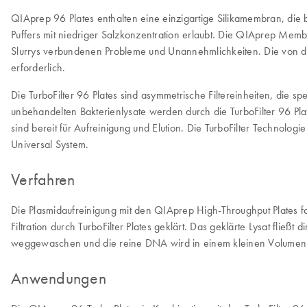
QIAprep 96 Plates enthalten eine einzigartige Silikamembran, die
Puffers mit niedriger Salzkonzentration erlaubt. Die QIAprep Memb
Slurrys verbundenen Probleme und Unannehmlichkeiten. Die von den 
erforderlich.
Die TurboFilter 96 Plates sind asymmetrische Filtereinheiten, die s
unbehandelten Bakterienlysate werden durch die TurboFilter 96 Plate
sind bereit für Aufreinigung und Elution. Die TurboFilter Technolo
Universal System.
Verfahren
Die Plasmidaufreinigung mit den QIAprep High-Throughput Plates fo
Filtration durch TurboFilter Plates geklärt. Das geklärte Lysat fli
weggewaschen und die reine DNA wird in einem kleinen Volumen El
Anwendungen