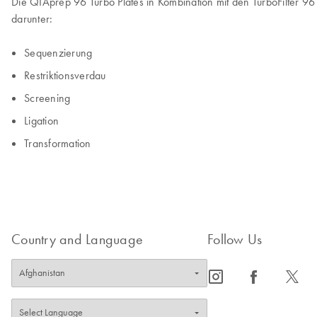
Die QIAprep 96 Turbo Plates in Kombination mit den TurboFilter 9
darunter:
Sequenzierung
Restriktionsverdau
Screening
Ligation
Transformation
Country and Language
Follow Us
icon_0065_instagram-s
icon_0064_facebook-s
icon_0340_cc_gen_x-s