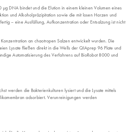
20 μg DNA bindet und die Elution in einem kleinen Volumen eines
ktion und Alkoholpräzipitation sowie die mit losen Harzen und
tig – eine Ausfällung, Aufkonzentration oder Entsalzung ist nicht
hen Konzentration an chaotropen Salzen entwickelt wurden. Die
reien Lysate fließen direkt in die Wells der QIAprep 96 Plate und
lständige Automatisierung des Verfahrens auf BioRobot 8000 und
t werden die Bakterienkulturen lysiert und die Lysate mittels
ie Silikamembran adsorbiert. Verunreinigungen werden