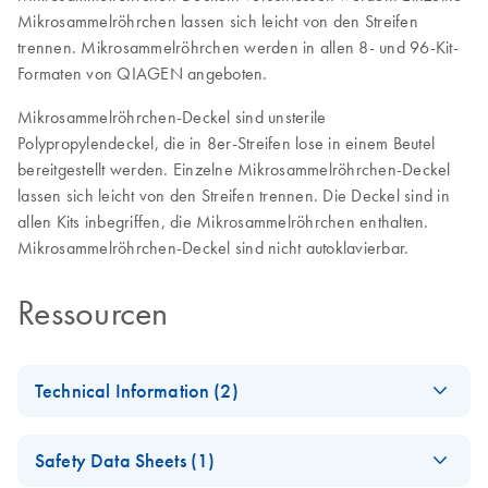
Mikrosammelröhrchen lassen sich leicht von den Streifen
trennen. Mikrosammelröhrchen werden in allen 8- und 96-Kit-
Formaten von QIAGEN angeboten.
Mikrosammelröhrchen-Deckel sind unsterile
Polypropylendeckel, die in 8er-Streifen lose in einem Beutel
bereitgestellt werden. Einzelne Mikrosammelröhrchen-Deckel
lassen sich leicht von den Streifen trennen. Die Deckel sind in
allen Kits inbegriffen, die Mikrosammelröhrchen enthalten.
Mikrosammelröhrchen-Deckel sind nicht autoklavierbar.
Ressourcen
Technical Information (2)
Important Note:
EN
Download
PDF
(45.6KB)
Safety Data Sheets (1)
Replacement of