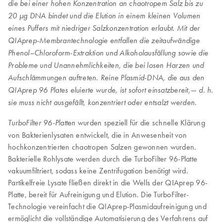
die bei einer hohen Konzentration an chaotropem Salz bis zu
20 µg DNA bindet und die Elution in einem kleinen Volumen
eines Puffers mit niedriger Salzkonzentration erlaubt. Mit der
QIAprep-Membrantechnologie entfallen die zeitaufwändige
Phenol–Chloroform-Extraktion und Alkoholausfällung sowie die
Probleme und Unannehmlichkeiten, die bei losen Harzen und
Aufschlämmungen auftreten. Reine Plasmid-DNA, die aus den
QIAprep 96 Plates eluierte wurde, ist sofort einsatzbereit,— d. h.
sie muss nicht ausgefällt, konzentriert oder entsalzt werden.
wurden speziell für die schnelle Klärung
TurboFilter 96-Platten
von Bakterienlysaten entwickelt, die in Anwesenheit von
hochkonzentrierten chaotropen Salzen gewonnen wurden.
Bakterielle Rohlysate werden durch die TurboFilter 96-Platte
vakuumfiltriert, sodass keine Zentrifugation benötigt wird.
Partikelfreie Lysate fließen direkt in die Wells der QIAprep 96-
Platte, bereit für Aufreinigung und Elution. Die TurboFilter-
Technologie vereinfacht die QIAprep-Plasmidaufreinigung und
ermöglicht die vollständige Automatisierung des Verfahrens auf