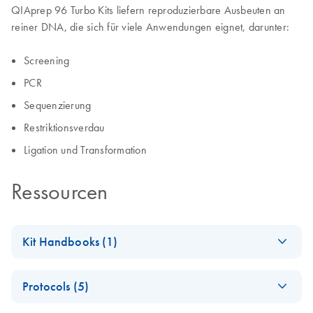
QIAprep 96 Turbo Kits liefern reproduzierbare Ausbeuten an
reiner DNA, die sich für viele Anwendungen eignet, darunter:
Screening
PCR
Sequenzierung
Restriktionsverdau
Ligation und Transformation
Ressourcen
Kit Handbooks (1)
QIAprep Miniprep
EN
Download
PDF
(2.4MB)
Protocols (5)
Handbook