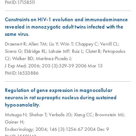
PMID:17158511
QIAprep 96 Turbo
EN
Download
PDF
(69.9KB)
Miniprep Quick-
Constraints on HIV-1 evolution and immunodominance
Start Protocol
revealed in monozygotic adult twins infected with the
same virus.
QIAprep Spin
EN
Download
PDF
(49KB)
Draenert R;
Allen TM;
Liu Y;
Wrin T;
Chappey C;
Verrill CL;
Miniprep Kit
Sirera G;
Eldridge RL;
Lahaie MP;
Ruiz L;
Clotet B;
Petropoulos
CJ;
Walker BD;
Martinez-Picado J;
J Exp Med;
2006;
203 (3):529-39
2006 Mar 13
PMID:16533886
Regulation of gene expression in magnocellular
neurons in rat supraoptic nucleus during sustained
hypoosmolality.
Mutsuga N;
Shahar T;
Verbalis JG;
Xiang CC;
Brownstein MJ;
Gainer H;
Endocrinology;
2004;
146 (3):1254-67
2004 Dec 9