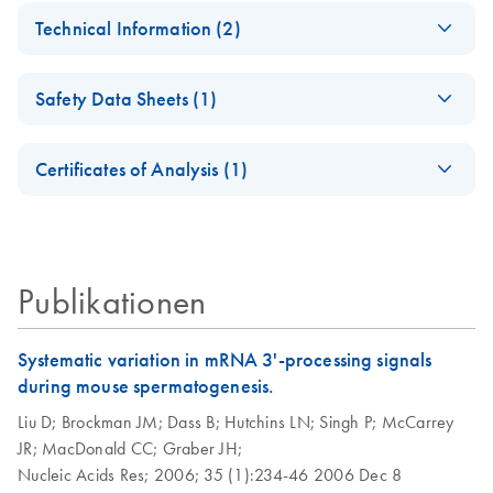
Automated high-
EN
Download
PDF
(159.8KB)
Technical Information (2)
throughput
purification of
Important Note:
EN
Download
PDF
(45.6KB)
plasmid DNA using
Safety Data Sheets (1)
Replacement of
the BioRobot
Collection
Universal System
Safety Data Sheets
EN
Microtube Caps
Certificates of Analysis (1)
July 2024
Download Safety Data Sheets for QIAGEN product
Isolation of plasmid
EN
Download
PDF
(51.6KB)
Certificates of Analysis
components.
(2 x 96) using the
EN
Sigma Centrifuge 4-
Replacement of
EN
Download
PDF
(102.3KB)
15
Collection
Publikationen
Microtubes
This protocol is designed for 96 parallel plasmid DNA
preparations from 1.3 ml overnight cultures.
Systematic variation in mRNA 3'-processing signals
during mouse spermatogenesis.
Positive-pressure-
EN
Download
PDF
(1.3MB)
based plasmid
Liu D;
Brockman JM;
Dass B;
Hutchins LN;
Singh P;
McCarrey
preparation using
JR;
MacDonald CC;
Graber JH;
QIAprep chemistries
Nucleic Acids Res;
2006;
35 (1):234-46
2006 Dec 8