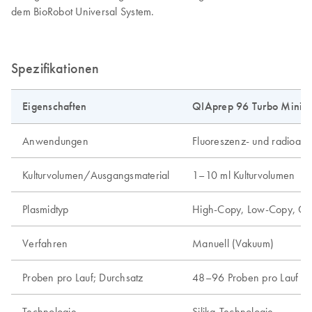
dem BioRobot Universal System.
Spezifikationen
Eigenschaften
QIAprep 96 Turbo Minipr
Anwendungen
Fluoreszenz- und radioakt
Kulturvolumen/Ausgangsmaterial
1–10 ml Kulturvolumen
Plasmidtyp
High-Copy, Low-Copy, C
Verfahren
Manuell (Vakuum)
Proben pro Lauf; Durchsatz
48–96 Proben pro Lauf
Technologie
Silika-Technologie