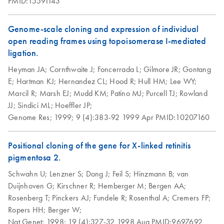
PMID:15591143
Genome-scale cloning and expression of individual
open reading frames using topoisomerase I-mediated
ligation.
Heyman JA;
Cornthwaite J;
Foncerrada L;
Gilmore JR;
Gontang
E;
Hartman KJ;
Hernandez CL;
Hood R;
Hull HM;
Lee WY;
Marcil R;
Marsh EJ;
Mudd KM;
Patino MJ;
Purcell TJ;
Rowland
JJ;
Sindici ML;
Hoeffler JP;
Genome Res;
1999;
9 (4):383-92
1999 Apr
PMID:10207160
Positional cloning of the gene for X-linked retinitis
pigmentosa 2.
Schwahn U;
Lenzner S;
Dong J;
Feil S;
Hinzmann B;
van
Duijnhoven G;
Kirschner R;
Hemberger M;
Bergen AA;
Rosenberg T;
Pinckers AJ;
Fundele R;
Rosenthal A;
Cremers FP;
Ropers HH;
Berger W;
Nat Genet;
1998;
19 (4):327-32
1998 Aug
PMID:9697692