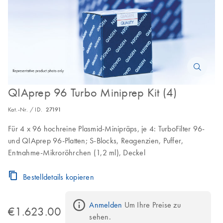
QIAprep 96 Turbo Miniprep Kit (4)
Kat.-Nr. / ID.
27191
Für 4 x 96 hochreine Plasmid-Minipräps, je 4: TurboFilter 96-
und QIAprep 96-Platten; S-Blocks, Reagenzien, Puffer,
Entnahme-Mikroröhrchen (1,2 ml), Deckel
Bestelldetails kopieren
Anmelden
 Um Ihre Preise zu 
€1.623.00
sehen.