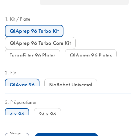
Kit
Platte
QIAprep 96 Turbo Kit
QIAprep 96 Turbo Core Kit
TurboFilter 96 Plates
QIAprep 96 Plates
Für
QIAvac 96
BioRobot Universal
Präparationen
4 x 96
24 x 96
Menge