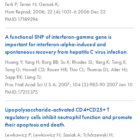
Ferk P;
Teran N;
Gersak K;
Hum Reprod;
2006;
22 (4):1031-6
2006 Dec 22
PMID:17189294
A functional SNP of interferon-gamma gene is
important for interferon-alpha-induced and
spontaneous recovery from hepatitis C virus infection.
Huang Y;
Yang H;
Borg BB;
Su X;
Rhodes SL;
Yang K;
Tong X;
Tang G;
Howell CD;
Rosen HR;
Thio CL;
Thomas DL;
Alter HJ;
Sapp RK;
Liang TJ;
Proc Natl Acad Sci U S A;
2007;
104 (3):985-90
2007 Jan 10
PMID:17215375
Lipopolysaccharide-activated CD4+CD25+ T
regulatory cells inhibit neutrophil function and promote
their apoptosis and death.
Lewkowicz P;
Lewkowicz N;
Sasiak A;
Tchórzewski H;