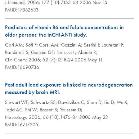
J Immunol;
2006;
177 (10):7155-63
2006 Nov 15
PMID:17082633
Predictors of vitamin B6 and folate concentrations in
older persons: the InCHIANTI study.
Gori AM;
Sofi F;
Corsi AM;
Gazzini A;
Sestini I;
Lauretani F;
Bandinelli S;
Gensini GF;
Ferrucci L;
Abbate R;
Clin Chem;
2006;
52 (7):1318-24
2006 May 11
PMID:16690736
Past adult lead exposure is linked to neurodegeneration
measured by brain MRI.
Stewart WF;
Schwartz BS;
Davatzikos C;
Shen D;
Liu D;
Wu X;
Todd AC;
Shi W;
Bassett S;
Youssem D;
Neurology;
2006;
66 (10):1476-84
2006 May 23
PMID:16717205