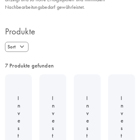
Nachbearbeitungsbedarf gewährleistet.
Produkte
Sort
7 Produkte gefunden
I
I
I
I
n
n
n
n
v
v
v
v
e
e
e
e
s
s
s
s
t
t
t
t