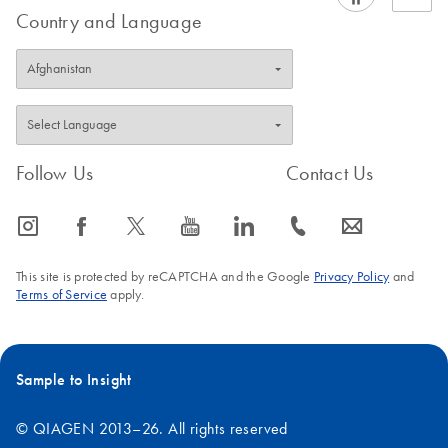
Country and Language
Follow Us
Contact Us
icon_0065_instagram-s
icon_0064_facebook-s
icon_0340_cc_gen_x-s
icon_0077_youtube-s
icon_0066_linkedin-s
icon_0072_phone-s
icon_0063_envelope-s
This site is protected by reCAPTCHA and the Google
Privacy Policy
and
Terms of Service
apply.
Sample to Insight
© QIAGEN 2013–26. All rights reserved