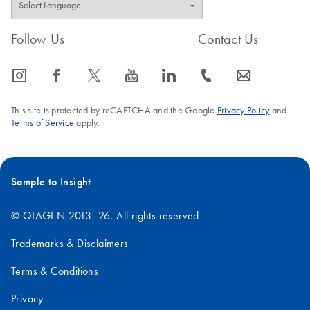
Follow Us
Contact Us
icon_0065_instagram-s
icon_0064_facebook-s
icon_0340_cc_gen_x-s
icon_0077_youtube-s
icon_0066_linkedin-s
icon_0072_phone-s
icon_0063_envelope-s
This site is protected by reCAPTCHA and the Google
Privacy Policy
and
Terms of Service
apply.
Sample to Insight
© QIAGEN 2013–26. All rights reserved
Trademarks & Disclaimers
Terms & Conditions
Privacy