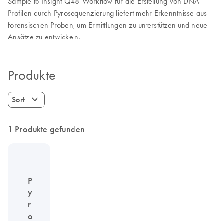
Sample to Insight Q48-Workflow für die Erstellung von DNA-
Profilen durch Pyrosequenzierung liefert mehr Erkenntnisse aus
forensischen Proben, um Ermittlungen zu unterstützen und neue
Ansätze zu entwickeln.
Produkte
Sort
1 Produkte gefunden
P
y
r
o