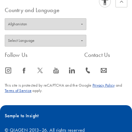
Country and Language
Follow Us
Contact Us
icon_0065_instagram-s
icon_0064_facebook-s
icon_0340_cc_gen_x-s
icon_0077_youtube-s
icon_0066_linkedin-s
icon_0072_phone-s
icon_0063_envelope-s
This site is protected by reCAPTCHA and the Google
Privacy Policy
and
Terms of Service
apply.
Sample to Insight
© QIAGEN 2013–26. All rights reserved