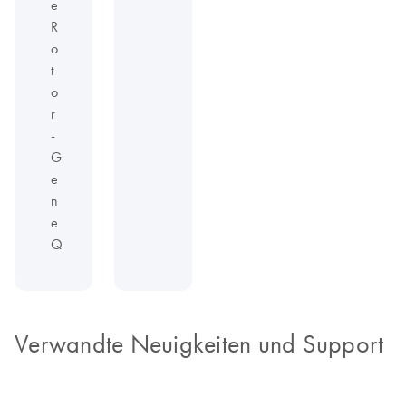
e
R
o
t
o
r
-
G
e
n
e
Q
Verwandte Neuigkeiten und Support