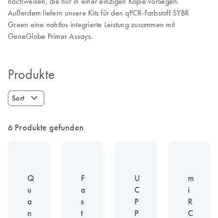
nachweisen, die nur in einer einzigen Kopie vorliegen.
Außerdem liefern unsere Kits für den qPCR-Farbstoff SYBR
Green eine nahtlos integrierte Leistung zusammen mit
GeneGlobe Primer Assays.
Produkte
Sort
6 Produkte gefunden
Q
F
U
m
u
a
C
i
a
s
P
R
n
t
P
C