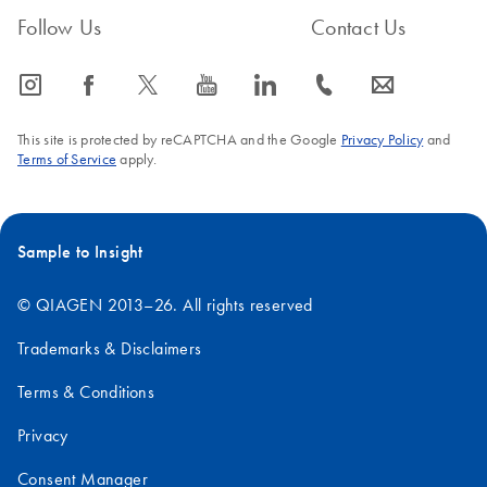
Follow Us
Contact Us
icon_0065_instagram-s
icon_0064_facebook-s
icon_0340_cc_gen_x-s
icon_0077_youtube-s
icon_0066_linkedin-s
icon_0072_phone-s
icon_0063_envelope-s
This site is protected by reCAPTCHA and the Google
Privacy Policy
and
Terms of Service
apply.
Sample to Insight
© QIAGEN 2013–26. All rights reserved
Trademarks & Disclaimers
Terms & Conditions
Privacy
Consent Manager