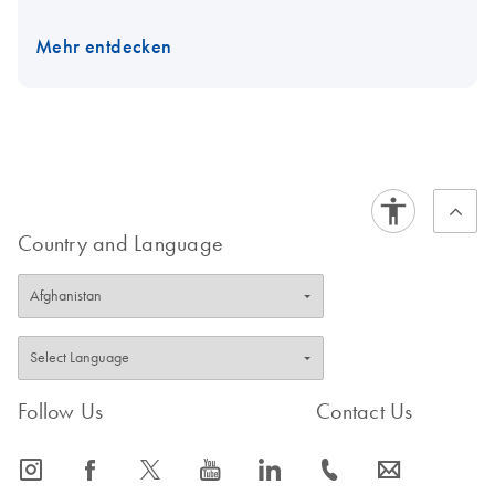
Mehr entdecken
Country and Language
Follow Us
Contact Us
icon_0065_instagram-s
icon_0064_facebook-s
icon_0340_cc_gen_x-s
icon_0077_youtube-s
icon_0066_linkedin-s
icon_0072_phone-s
icon_0063_envelope-s