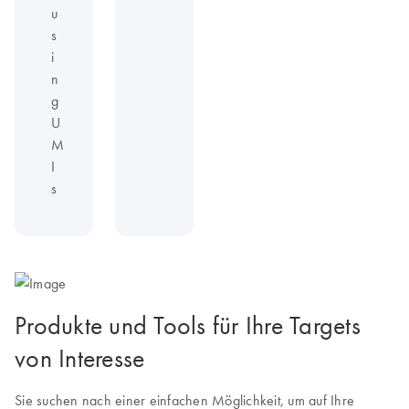
u
s
i
n
g
U
M
I
s
Produkte und Tools für Ihre Targets
von Interesse
Sie suchen nach einer einfachen Möglichkeit, um auf Ihre