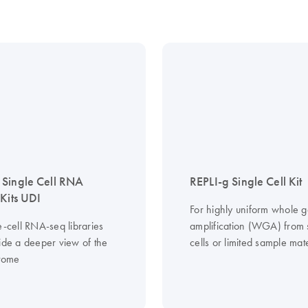
Single Cell RNA
REPLI-g Single Cell Kit
 Kits UDI
For highly uniform whole
e-cell RNA-seq libraries
amplification (WGA) from 
vide a deeper view of the
cells or limited sample mate
ptome