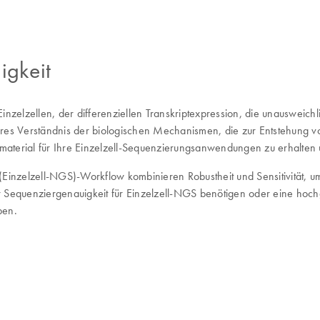
igkeit
zelzellen, der differenziellen Transkriptexpression, die unausweichlic
res Verständnis der biologischen Mechanismen, die zur Entstehung vo
aterial für Ihre Einzelzell-Sequenzierungsanwendungen zu erhalten u
Einzelzell-NGS)-Workflow kombinieren Robustheit und Sensitivität, um
equenziergenauigkeit für Einzelzell-NGS benötigen oder eine hochgr
ben.