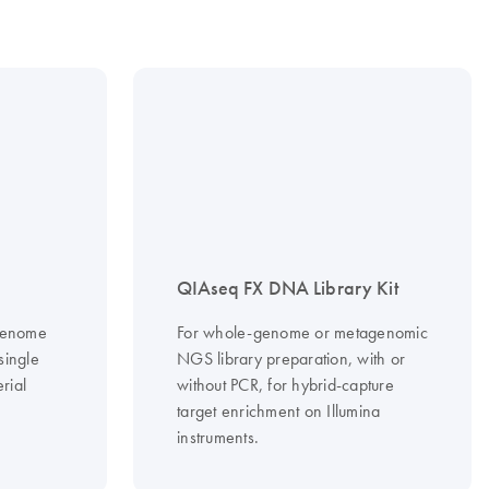
QIAseq FX DNA Library Kit
 genome
For whole-genome or metagenomic
single
NGS library preparation, with or
rial
without PCR, for hybrid-capture
target enrichment on Illumina
instruments.