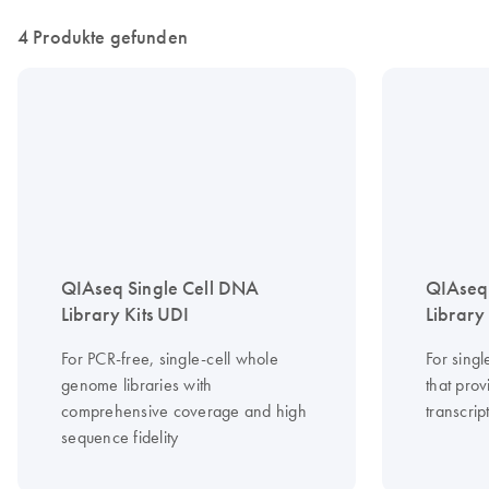
4 Produkte gefunden
QIAseq Single Cell DNA
QIAseq 
Library Kits UDI
Library
For PCR-free, single-cell whole
For singl
genome libraries with
that pro
comprehensive coverage and high
transcri
sequence fidelity