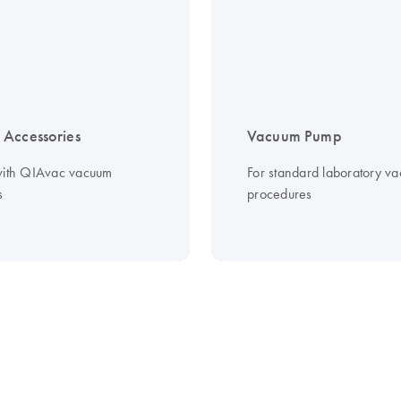
Accessories
Vacuum Pump
with QIAvac vacuum
For standard laboratory v
s
procedures