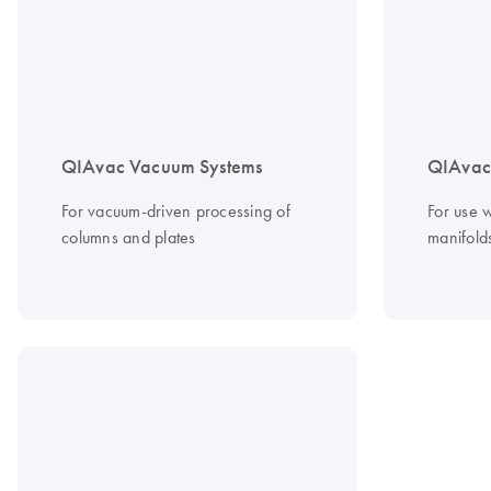
QIAvac Vacuum Systems
QIAvac 
For vacuum-driven processing of
For use 
columns and plates
manifold