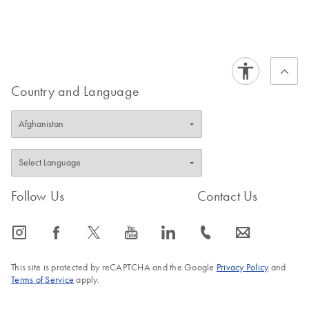
Country and Language
Follow Us
Contact Us
icon_0065_instagram-s
icon_0064_facebook-s
icon_0340_cc_gen_x-s
icon_0077_youtube-s
icon_0066_linkedin-s
icon_0072_phone-s
icon_0063_envelope-s
This site is protected by reCAPTCHA and the Google
Privacy Policy
and
Terms of Service
apply.