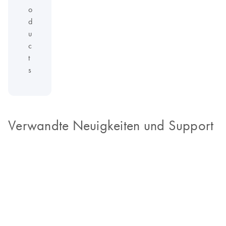
o
d
u
c
t
s
Verwandte Neuigkeiten und Support