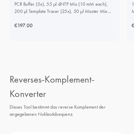
PCR Buffer (5x), 55 µl dNTP Mix (10 mM each),
1
200 µl Template Tracer (25x), 50 µl Master Mix
Tracer (125x), 2 ml Q-Solution (5x), 1.2 ml MgCl2
€197.00
(25 mM), 1.9 ml RNase-Free Water
Reverses-Komplement-
Konverter
Dieses Tool bestimmt das reverse Komplement der
angegebenen Nukleotidsequenz.