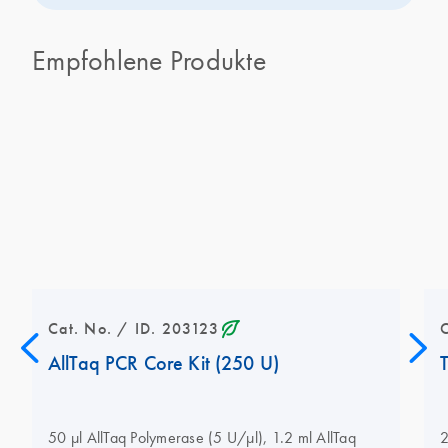
Empfohlene Produkte
icon_0368_ls_gen_eco_friendly-s
Cat. No. / ID. 203123
AllTaq PCR Core Kit (250 U)
50 µl AllTaq Polymerase (5 U/µl), 1.2 ml AllTaq
2