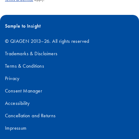
Sequenz zu bestimmen, was Forschenden die
Analyse komplementärer Regionen oder die
Suche nach spezifischen Sequenzmotiven
Sample to Insight
ermöglicht.
© QIAGEN 2013–26. All rights reserved
4.
Restriktionsenzymanalyse: Restriktionsenzyme
werden in der Molekularbiologie häufig zum
Trademarks & Disclaimers
Spalten von DNA an spezifischen
Erkennungsstellen eingesetzt. Bei der
Terms & Conditions
Untersuchung von DNA-Sequenzen auf
Privacy
potenzielle Erkennungsstellen für
Restriktionsenzyme hilft der Rechner Forschenden
Consent Manager
bei der Identifizierung komplementärer
Sequenzen, die den Erkennungsstellen von
Accessibility
Restriktionsenzymen entsprechen.
Cancellation and Returns
5.
In-silico-Klonierung: Die In-silico-Klonierung
Impressum
umfasst das Entwickeln von Strategien zur