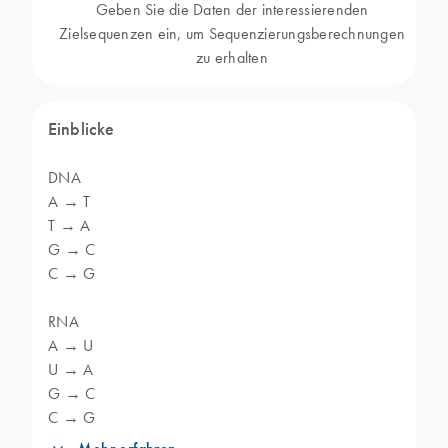
Geben Sie die Daten der interessierenden
Zielsequenzen ein, um Sequenzierungsberechnungen
zu erhalten
Einblicke
DNA
A → T
T → A
G → C
C → G
RNA
A → U
U → A
G → C
C → G