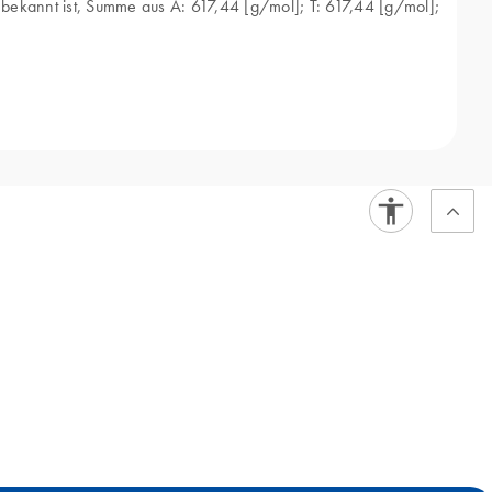
 bekannt ist, Summe aus A: 617,44 [g/mol]; T: 617,44 [g/mol];
nhand ihrer Masse sowie die Umrechnung in Mol umfassen.
Klonierung und Genexpressionsanalyse unverzichtbar.
erden kann:
edeutung. Der Umrechner hilft Forschenden, basierend auf der
ie quantitative PCR (qPCR) die Quantifizierung von DNA-
r die Berechnung von Standardkurven für die absolute
n. Der Umrechner erleichtert die Umrechnung der Masse an
.
ren Klonierung benötigte DNA zu bestimmen. Dadurch wird die
 eine genaue Quantifizierung der DNA oder RNA angewiesen.