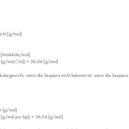
cht [g/mol]
 [Moleküle/mol]
 [g/mol//nt]) + 36,04 [g/mol]
ekulargewicht, wenn die Sequenz nicht bekannt ist; wenn die Sequenz
t [g/mol]
[g/mol pro bp]) + 36,04 [g/mol]