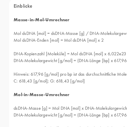
Einblicke
Masse-in-Mol-Umrechner
Mol dsDNA [mol] = dsDNA-Masse [g] / DNA-Molekulargewi
Mol dsDNA-Enden [mol] = Mol dsDNA [mol] x 2
DNA-Kopienzahl [Moleküle] = Mol dsDNA [mol] x 6,022e23
DNA-Molekulargewicht [g/mol] = (DNA-Länge [bp] x 617,96
Hinweis: 617,96 [g/mol] pro bp ist das durchschnittliche Mol
C: 618,43 [g/mol]; G: 618,43 [g/mol]
Mol-in-Masse-Umrechner
dsDNA-Masse [g] = Mol DNA [mol] x DNA-Molekulargewich
DNA-Molekulargewicht [g/mol] = (DNA-Länge [bp] x 617,96 