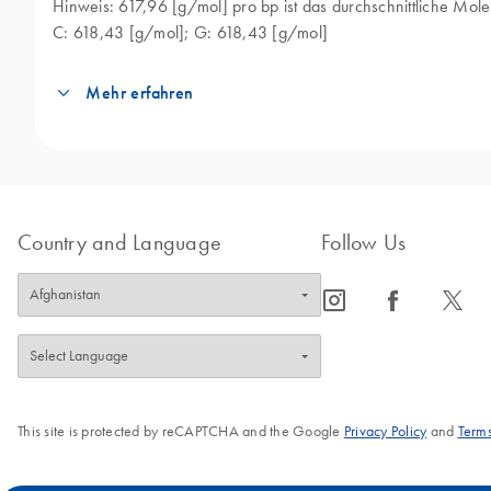
Hinweis: 617,96 [g/mol] pro bp ist das durchschnittliche Mol
C: 618,43 [g/mol]; G: 618,43 [g/mol]
Mehr erfahren
Dieser Umrechner wird häufig für molekularbiologische
Diese Umrechnung ist für verschiedene experimentelle 
Im Folgenden sind einige spezifische Applikationen au
1.
DNA-Quantifizierung: Die Bestimmung der DNA-Kon
Country and Language
Follow Us
Masse der dsDNA die DNA-Menge in
Mol zu berechne
2.
PCR und qPCR: Die Polymerase-Kettenreaktion (P
icon_0065_instagram-s
icon_0064_facebook-s
icon_0340_cc_gen_x-s
oder RNA-Targets ermöglicht.
Der Umrechner kann die M
Quantifizierung unterstützen.
3.
DNA-Sequenzierung: Vor der DNA-Sequenzierung
dsDNA
in Mol, was für eine genaue Quantifizierung und 
4.
Klonierungsexperimente: Der Umrechner hilft For
This site is protected by reCAPTCHA and the Google
Privacy Policy
and
Terms
korrekte
Stöchiometrie von DNA-Fragmenten wie Vektoren u
5.
Genexpressionsanalyse: Techniken wie die quan
Der Umrechner hilft
bei der Bestimmung der Menge an erf