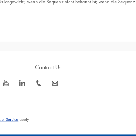
ekulargewicht, wenn die Sequenz nicht bekannt ist; wenn die Sequenz
 Applikationen verwendet, die die Quantifizierung von DNA-Proben a
Verfahren wie PCR (Polymerase-Kettenreaktion), DNA-Sequenzierung, 
fgeführt, bei denen der Masse-Mol-Umrechner für dsDNA eingesetzt w
zentration in einer Probe ist für viele Experimente von zentraler B
Contact Us
n.
CR) wird zur Amplifikation von DNA-Sequenzen eingesetzt, während d
icon_0077_youtube-s
icon_0066_linkedin-s
icon_0072_phone-s
icon_0063_envelope-s
enge an als Start-Template einzusetzender DNA genau bestimmen ode
 müssen Konzentration und Reinheit der DNA-Probe bestimmt werde
anschließende Bibliothekserstellung zur Sequenzierung erforderlich ist
schenden, die für spezifische Klonierungsreaktionen in der molekula
 of Service
apply.
nd Inserts für eine erfolgreiche Klonierung sichergestellt.
titative Reverse-Transkriptase-PCR (qRT-PCR) und RNA-Seq sind auf
orderlichem Ausgangsmaterial für derartige Analysen.