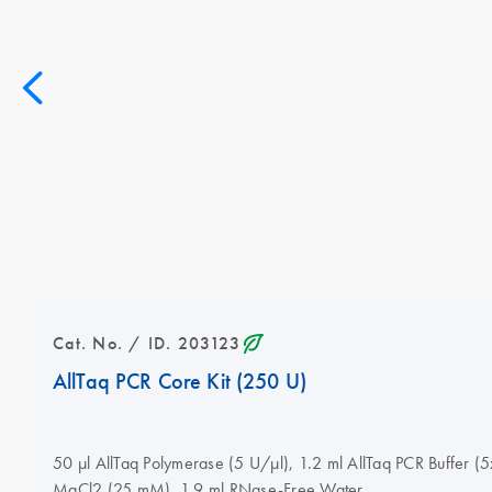
icon_0368_ls_gen_eco_friendly-s
Cat. No. / ID. 203123
AllTaq PCR Core Kit (250 U)
50 µl AllTaq Polymerase (5 U/µl), 1.2 ml AllTaq PCR Buffer (
MgCl2 (25 mM), 1.9 ml RNase-Free Water