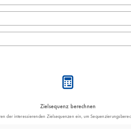
icon_0330_cc_gen_calculator-s
Zielsequenz berechnen
ten der interessierenden Zielsequenzen ein, um Sequenzierungsbere