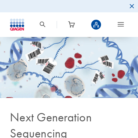
Next Generation
Sequencing