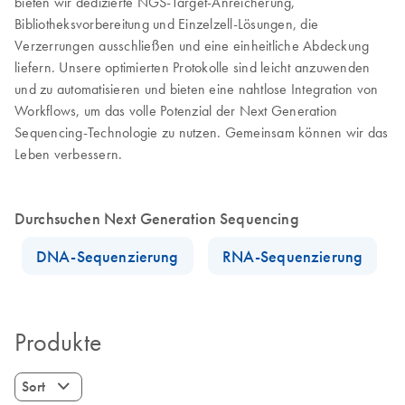
bieten wir dedizierte NGS-Target-Anreicherung,
Bibliotheksvorbereitung und Einzelzell-Lösungen, die
Verzerrungen ausschließen und eine einheitliche Abdeckung
liefern. Unsere optimierten Protokolle sind leicht anzuwenden
und zu automatisieren und bieten eine nahtlose Integration von
Workflows, um das volle Potenzial der Next Generation
Sequencing-Technologie zu nutzen. Gemeinsam können wir das
Leben verbessern.
Durchsuchen Next Generation Sequencing
DNA-Sequenzierung
RNA-Sequenzierung
Produkte
Sort