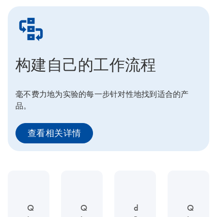
icon_0035_workflow_configurator-s
构建自己的工作流程
毫不费力地为实验的每一步针对性地找到适合的产
品。
查看相关详情
Q
Q
d
Q