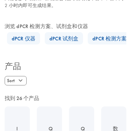
2 小时内即可生成结果。
浏览 dPCR 检测方案、试剂盒和仪器
dPCR 仪器
dPCR 试剂盒
dPCR 检测方案
产品
Sort
找到 26 个产品
I
Q
Q
数