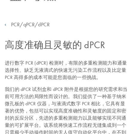
PCR/qPCR/dPCR
高度准确且灵敏的 dPCR
进行数字 PCR (dPCR) 检测时，有限的多重检测能力和通量
选择性、缺乏无液滴式的快速无污染工作流程以及比定量
PCR 高得多的成本可能是您面临的一些挑战。
我们的 dPCR 试剂盒和 dPCR 附件是根据您的研究需求和当
前可用方法的局限性而设计的。我们提供了一种基于纳米
微孔板的 dPCR 仪器，与液滴式数字 PCR 相比，它具有显
著的优势，包括可以实现高度准确性和灵敏度的固定和密
封的反应分区，先进的多重检测能力以及能够实现不同通
量的可扩展平台。该系统将快速工作流程无缝集成到一个
只需极少手动操作时间的无人值守自动化平台中，在不到