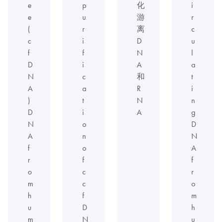
e
p
化
i
e
u
游
r
(
r
离
c
c
i
D
u
f
f
N
l
D
i
A
a
N
c
和
t
A
a
R
i
)
t
N
n
D
i
A
g
N
o
D
A
n
N
f
o
A
r
f
f
o
c
r
m
c
o
h
f
m
u
D
h
m
N
u