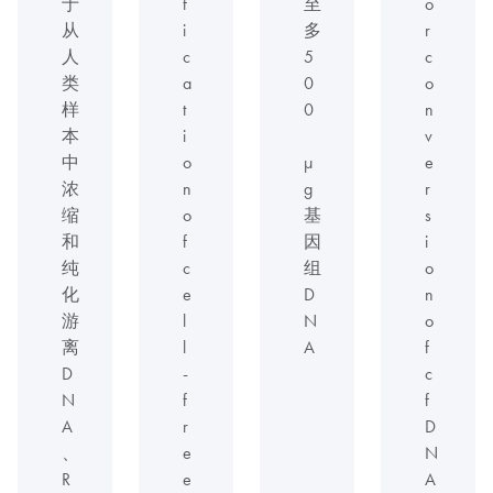
于
f
至
o
从
i
多
r
人
c
5
c
类
a
0
o
样
t
0
n
本
i
v
中
o
μ
e
浓
n
g
r
缩
o
基
s
和
f
因
i
纯
c
组
o
化
e
D
n
游
l
N
o
离
l
A
f
D
-
c
N
f
f
A
r
D
、
e
N
R
e
A