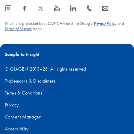
icon_0065_instagram-s
icon_0064_facebook-s
icon_0340_cc_gen_x-s
icon_0077_youtube-s
icon_0066_linkedin-s
icon_0072_phone-s
icon_0063_envelope-s
This site is protected by reCAPTCHA and the Google
Privacy Policy
and
Terms of Service
apply.
Sample to Insight
© QIAGEN 2013–26. All rights reserved
Trademarks & Disclaimers
Terms & Conditions
Privacy
Consent Manager
Accessibility