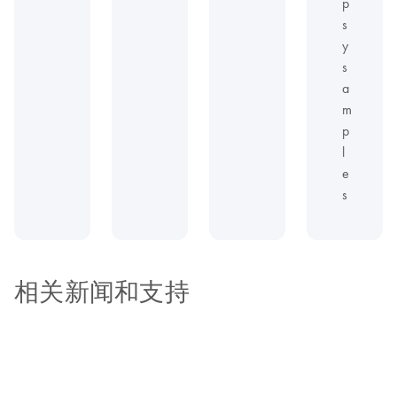
p
s
y
s
a
m
p
l
e
s
相关新闻和支持