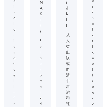
d
o
N
i
i
r
A
d
s
i
K
K
o
s
i
i
l
o
t
t
a
l
s
t
从
a
i
F
人
t
o
o
类
i
n
r
血
o
o
a
浆
n
f
u
或
o
c
t
血
f
e
o
清
f
l
m
中
r
l
a
浓
e
-
t
缩
e
f
e
和
-
r
d
纯
c