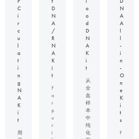
P
f
l
D
C
D
o
N
i
N
o
A
r
A
d
A
c
/
D
l
u
R
N
l
l
N
A
-
a
A
K
i
t
K
i
n
i
i
t
-
n
t
O
从
g
n
F
全
N
e
o
血
A
K
r
样
K
i
p
本
i
t
u
中
t
s
r
纯
用
i
化
F