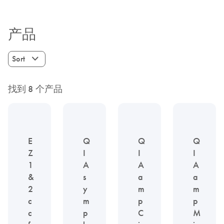
产品
Sort
找到 8 个产品
E
Q
Q
Q
Z
I
I
I
1
A
A
A
&
s
a
a
2
y
m
m
c
m
p
p
c
p
C
M