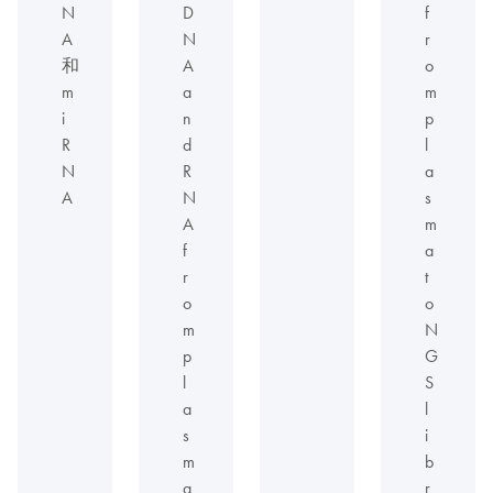
N
D
f
A
N
r
和
A
o
m
a
m
i
n
p
R
d
l
N
R
a
A
N
s
A
m
f
a
r
t
o
o
m
N
p
G
l
S
a
l
s
i
m
b
a
r