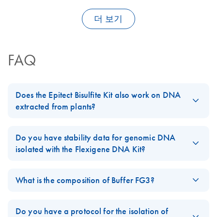
더 보기
FAQ
Does the Epitect Bisulfite Kit also work on DNA
extracted from plants?
Bisulfite conversion of unmethylated cytosines
into uracils with the
EpiTect Bisulfite Kit
works on DNA
Do you have stability data for genomic DNA
irrespective of the source organism. The DNA template needs to
isolated with the Flexigene DNA Kit?
be of high purity for efficient conversion. We recommend to use
Yes. We have shown that DNA purified with the
Flexigene DNA
genomic DNA extracted with our DNA isolation kits for
Kit
is stable for at least 7 years when being stored at either 2-
What is the composition of Buffer FG3?
clinical
or
animal and plant samples
as a template for the EpiTect
8°C or -20°C. However, the DNA stability is dependent upon
Bisulfite Kit.
Buffer FG3, the hydration buffer supplied in the
FlexiGene DNA
storage conditions. The data is available
here
under Additional
Kit
, is a 10 mM Tris-Cl solution at pH 8.5.
Do you have a protocol for the isolation of
FAQ-1209
Resources.