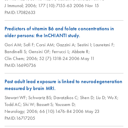
J Immunol;
2006;
177 (10):7155-63
2006 Nov 15
PMID:17082633
Predictors of vitamin B6 and folate concentrations in
older persons: the InCHIANTI study.
Gori AM;
Sofi F;
Corsi AM;
Gazzini A;
Sestini I;
Lauretani F;
Bandinelli S;
Gensini GF;
Ferrucci L;
Abbate R;
Clin Chem;
2006;
52 (7):1318-24
2006 May 11
PMID:16690736
Past adult lead exposure is linked to neurodegeneration
measured by brain MRI.
Stewart WF;
Schwartz BS;
Davatzikos C;
Shen D;
Liu D;
Wu X;
Todd AC;
Shi W;
Bassett S;
Youssem D;
Neurology;
2006;
66 (10):1476-84
2006 May 23
PMID:16717205