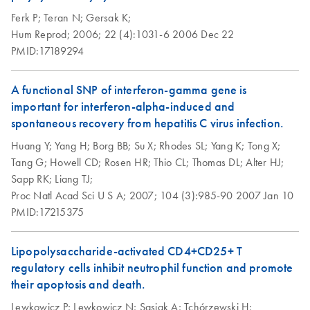
Ferk P;
Teran N;
Gersak K;
Hum Reprod;
2006;
22 (4):1031-6
2006 Dec 22
PMID:17189294
A functional SNP of interferon-gamma gene is
important for interferon-alpha-induced and
spontaneous recovery from hepatitis C virus infection.
Huang Y;
Yang H;
Borg BB;
Su X;
Rhodes SL;
Yang K;
Tong X;
Tang G;
Howell CD;
Rosen HR;
Thio CL;
Thomas DL;
Alter HJ;
Sapp RK;
Liang TJ;
Proc Natl Acad Sci U S A;
2007;
104 (3):985-90
2007 Jan 10
PMID:17215375
Lipopolysaccharide-activated CD4+CD25+ T
regulatory cells inhibit neutrophil function and promote
their apoptosis and death.
Lewkowicz P;
Lewkowicz N;
Sasiak A;
Tchórzewski H;