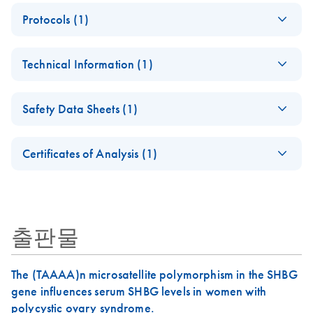
FlexiGene DNA
EN
Download
PDF
(478.7KB)
Protocols (1)
Handbook - (EN)
For purification of DNA from human whole blood, buffy
Purification of DNA
EN
Download
PDF
(71.9KB)
coat, cultured cells
Technical Information (1)
from clotted blood
using the FlexiGene
(EN) - FlexiGene
EN
Download
PDF
(458.8KB)
DNA Kit
Safety Data Sheets (1)
DNA Stability
This protocol is designed for purification of DNA from up
7 years storage at 2-8°C and -20°C
Safety Data Sheets
to 10 ml clotted blood using the FlexiGene DNA Kit.
EN
Certificates of Analysis (1)
Download Safety Data Sheets for QIAGEN product
Certificates of Analysis
components.
EN
출판물
The (TAAAA)n microsatellite polymorphism in the SHBG
gene influences serum SHBG levels in women with
polycystic ovary syndrome.