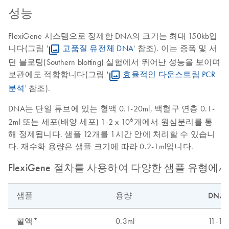
성능
FlexiGene 시스템으로 정제한 DNA의 크기는 최대 150kb입
니다(그림 '
고품질 유전체 DNA
' 참조). 이는 증폭 및 서
던 블로팅(Southern blotting) 실험에서 뛰어난 성능을 보이며
보관에도 적합합니다(그림 '
효율적인 다운스트림 PCR
분석
' 참조).
DNA는 단일 튜브에 있는 혈액 0.1-20ml, 백혈구 연층 0.1-
6
2ml 또는 세포(배양 세포) 1-2 x 10
개에서 원심분리를 통
해 정제됩니다. 샘플 12개를 1시간 안에 처리할 수 있습니
다. 재수화 용량은 샘플 크기에 따라 0.2-1ml입니다.
FlexiGene 절차를 사용하여 다양한 샘플 유형에서
샘플
용량
DNA 
혈액*
0.3ml
11-14