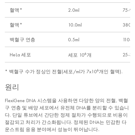
혈액*
2.0ml
75-9
혈액*
10.0ml
380-
백혈구 연층
0.5ml
110-1
6
HeLa 세포
25-35
세포 10
개
6
* 백혈구 수가 정상인 전혈(세포/ml가 7x10
개인 혈액).
원리
FlexiGene DNA 시스템을 사용하면 다양한 양의 전혈, 백혈
구 연층 및 배양 세포에서 유전체 DNA를 분리할 수 있습니
다. 단일 튜브에서 간단한 정제 절차가 수행되므로 비용이
절감되고 처리가 간소화됩니다. 정제된 DNA는 민감한 다
운스트림 응용 분야에서 성능이 뛰어납니다.