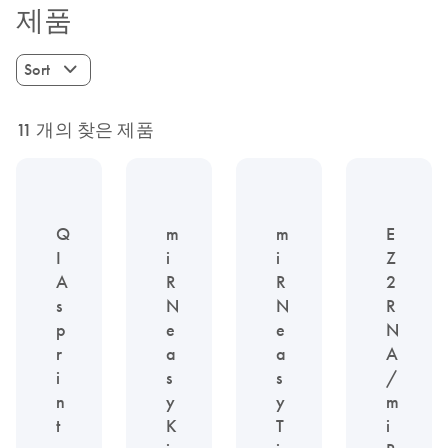
제품
Sort
11 개의 찾은 제품
Q
m
m
E
I
i
i
Z
A
R
R
2
s
N
N
R
p
e
e
N
r
a
a
A
i
s
s
/
n
y
y
m
t
K
T
i