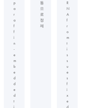
p
동
R
a
으
N
r
로
A
a
정
f
f
제
r
f
o
i
m
n
t
-
i
e
s
m
s
b
u
e
e
d
s
d
f
e
i
d
x
t
e
i
d