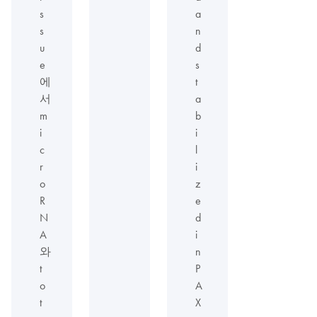
s
a
s
n
u
d
e
s
에
t
서
a
m
b
i
i
c
l
r
i
o
z
R
e
N
d
A
i
와
n
t
P
o
A
t
X