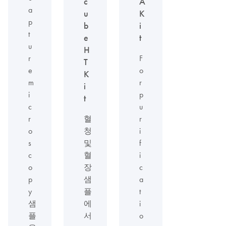
c
A
a
u
K
p
b
i
t
e
t
u
H
r
F
T
e
o
K
m
r
i
i
p
t
c
u
r
혈
r
o
청
i
s
및
f
c
혈
i
o
장
c
p
샘
a
y
플
t
샘
에
i
플
서
o