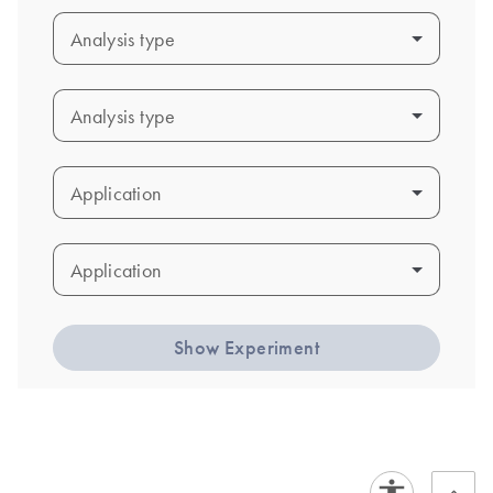
Analysis type
Analysis type
Analysis type
Analysis type
Application
Application
Application
Application
Show Experiment