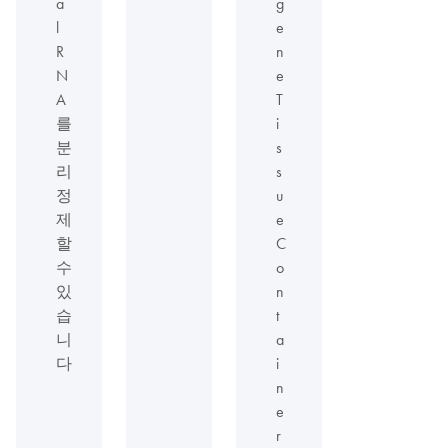
a
g
l
e
R
n
N
e
A
T
를
i
분
s
리
s
정
u
제
e
할
C
수
o
있
n
습
t
니
a
다
i
n
e
r