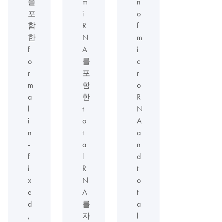
을
m
n
포
i
o
함
R
f
한
N
m
f
A
i
o
를
c
r
포
r
m
함
o
a
한
R
l
t
N
i
o
A
n
t
a
-
a
n
f
l
d
i
R
t
x
N
o
e
A
t
d
를
a
,
자
l