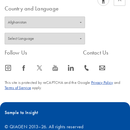
Country and Language
Follow Us
Contact Us
icon_0065_instagram-s
icon_0064_facebook-s
icon_0340_cc_gen_x-s
icon_0077_youtube-s
icon_0066_linkedin-s
icon_0072_phone-s
icon_0063_envelope-s
This site is protected by reCAPTCHA and the Google
Privacy Policy
and
Terms of Service
apply.
Sample to Insight
© QIAGEN 2013–26. All rights reserved