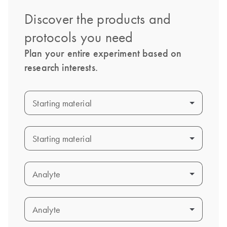
Discover the products and
protocols you need
Plan your entire experiment based on
research interests.
Starting material
Starting material
Starting material
Starting material
Analyte
Analyte
Analyte
Analyte