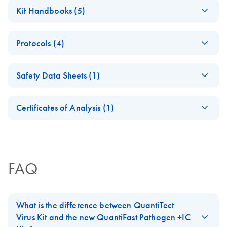
(EN) - Rotor-Gene Q
EN
Download
PDF
(1.7MB)
Kit Handbooks (5)
- Pure Detection
Now with even more applications!
(EN) - QuantiFast
EN
Download
PDF
(668.1KB)
Protocols (4)
Pathogen PCR +IC
Handbook
Isolation of viral
EN
Download
PDF
(512KB)
Safety Data Sheets (1)
RNA, viral DNA, and
(EN) - QuantiFast
EN
Download
PDF
(677.5KB)
bacterial DNA from
Pathogen RT-PCR
Safety Data Sheets
EN
animal samples
+IC Handbook
Certificates of Analysis (1)
Download Safety Data Sheets for QIAGEN product
QuantiFast
EN
Download
Certificates of Analysis
components.
PDF
(625.7KB)
JA-Important-Note-
EN
JA
Download
PDF
(71.1KB)
Pathogen IC for
for-QuantiFast-
evaluation of PCR
Pathogen-IC-Kits--
inhibition
FAQ
QuantiTect-Virus-Kits
Triplex to 5-plex
EN
Download
PDF
(165.7KB)
JA-QuantiFast-
JA
Download
PDF
(220.9KB)
real-time PCR
What is the difference between QuantiTect
Pathogen-PCR-IC-
analysis using the
Virus Kit and the new QuantiFast Pathogen +IC
プロトコールとト
QuantiFast