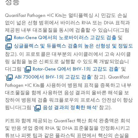
성능
QuantiFast Pathogen +IC Kits는 멀티플렉싱 시 민감도 손실
없이 넓은 선형 범위에서 바이러스 RNA 또는 DNA 표적과
제공된 내부 대조물질을 동시에 검출할 수 있습니다(그림
Rotor-Gene Q에서의 노로바이러스 고감도 검출
및
싱글플렉스 및 듀플렉스 검출의 높은 선형성 및 정밀도
참고). 이 프로토콜은 대부분의 사이클러에서 고속 사이클
링 실험을 높은 신뢰도로 실행할 수 있도록 개발되었습니
다(그림 '
Rotor-Gene Q에서 BHV-1의 고감도 검출
' 및
'
ABI 7500에서 BHV-1의 고감도 검출
' 참고). QuantiFast
Pathogen +IC Kits를 사용하여 병원체 표적을 증폭하고 내부
대조물질을 함께 사용하면 음성 결과의 올바른 해석을 보
장하여 병원체 검출 워크플로우의 프로세스 안전성이 향상
됩니다(그림 '
음성 결과의 정확한 해석
' 참고).
키트와 함께 제공되는 QuantiTect 핵산 희석 완충액은 희석
및 반응 셋업 중에 RNA 및 DNA 표준물질을 안정화시키고
튜브나 피펫 팁과 같은 플라스틱 표면에서 핵산의 손실을