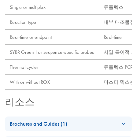
Single or multiplex
듀플렉스
Reaction type
내부 대조물질(IC)
Real-time or endpoint
Real-time
SYBR Green I or sequence-specific probes
서열 특이적 
Thermal cycler
듀플렉스 PCR/RT
With or without ROX
마스터 믹스는 R
리소스
Brochures and Guides (1)