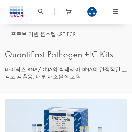
프로브 기반 원스텝 qRT-PCR
QuantiFast Pathogen +IC Kits
바이러스 RNA/DNA와 박테리아 DNA의 안정적인 고
감도 검출용, 내부 대조물질 포함