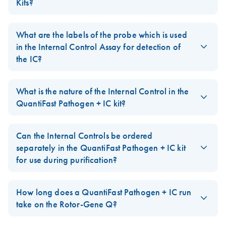
Kits?
ラブルシューティ
Pathogen PCR +IC
ング
The
QuantiTect Virus Kit
and the new
QuantiFast Pathogen +IC
Kit on the Rotor-
配列特異的なプローブを用いた高感度リアルタイム
Kits
are based on similar reaction chemistry and show identical
What are the labels of the probe which is used
Gene Q
PCR によるウイルス／バクテリアDNA およびインタ
sensitivity but as a new feature, the QuantiFast Pathogen kits
in the Internal Control Assay for detection of
ーナルコントロールの検出
include an Internal Control template and the corresponding
the IC?
Triplex to 5-plex
EN
Download
PDF
(175.8KB)
primer/probe set for duplex amplification of a user-defined
real-time RT-PCR
In the
QuantiFast Pathogen + IC
kit, the probe is labeled with
pathogen target with the provided Internal Control. Additional
JA-QuantiFast-
JA
Download
analysis using the
PDF
(233.8KB)
MAX-NHS ester (MAX) as the reporter dye which has a
What is the nature of the Internal Control in the
new features are pack size, kit variants, ROX variants, and
Pathogen-RT-PCR-
QuantiFast
spectrum equivalent to HEX, JOE or VIC dyes. IowaBlack is used
QuantiFast Pathogen + IC kit?
speed.
ICプロトコールと
Pathogen RT-PCR
as the quencher dye. IowaBlack is a non-fluorescent quencher
トラブルシューテ
+IC Kit on the
The DNA IC is a non-linearized plasmid. The RNA IC is an in
FAQ-2448
(dark quencher).
ィング
Rotor-Gene Q
vitro transcript. Both are naked nucleic acids. The size (base pair
Can the Internal Controls be ordered
FAQ-2449
length) of both templates is sufficient to allow for efficient
配列特異的なプローブを用いた高感度な1 ステップ
separately in the QuantiFast Pathogen + IC kit
purification with standard methods for nucleic acid extraction.
リアルタイムRT-PCR によるウイルスRNA およびイン
for use during purification?
ターナルコントロールの検出
FAQ-2450
Yes, the Internal Control RNA (High conc.) and Internal Control
DNA (High conc.) templates are available under a separate
How long does a QuantiFast Pathogen + IC run
catalog number. After reconstitution according to the description
take on the Rotor-Gene Q?
in the handbook, these IC templates have a 10x higher
Using the QuantiFast Pathogen + IC kits on the Rotor-Gene Q: