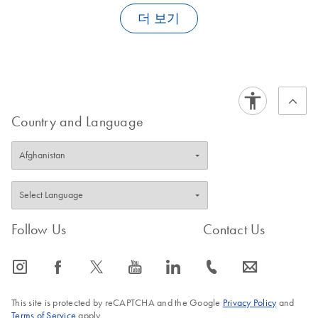
concentration than the Internal Control templates provided in the
kits. They are sufficiently concentrated to be spiked into the
더 보기
sample prep without replacing too much of the sample input
volume.
RT-PCR
40 cycles
~95 minutes
45 cycles
~100 minutes
**Please note that there is no assay (primer/probe set) for
Country and Language
amplification of the IC included in these separate catalog
numbers. The assay is only included in the QuantiFast Pathogen
PCR +IC Kit and QuantiFast Pathogen RT-PCR +IC Kit. The
PCR
ICs cannot be used with the
QuantiTect Virus kits
because the
40 cycles
~75 minutes
assay (primer/probe set) for the detection of the IC is provided
45 cycles
~80 minutes
with the
QuantiFast Pathogen Kits
only.
Follow Us
Contact Us
FAQ-2452
icon_0065_instagram-s
icon_0064_facebook-s
icon_0340_cc_gen_x-s
icon_0077_youtube-s
icon_0066_linkedin-s
icon_0072_phone-s
icon_0063_envelope-s
FAQ-2451
This site is protected by reCAPTCHA and the Google
Privacy Policy
and
Terms of Service
apply.