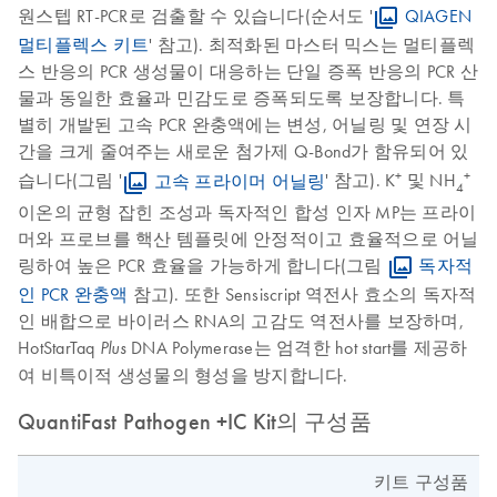
원스텝 RT-PCR로 검출할 수 있습니다(순서도 '
QIAGEN
멀티플렉스 키트
' 참고). 최적화된 마스터 믹스는 멀티플렉
스 반응의 PCR 생성물이 대응하는 단일 증폭 반응의 PCR 산
물과 동일한 효율과 민감도로 증폭되도록 보장합니다. 특
별히 개발된 고속 PCR 완충액에는 변성, 어닐링 및 연장 시
간을 크게 줄여주는 새로운 첨가제 Q-Bond가 함유되어 있
+
+
습니다(그림 '
고속 프라이머 어닐링
' 참고). K
및 NH
4
이온의 균형 잡힌 조성과 독자적인 합성 인자 MP는 프라이
머와 프로브를 핵산 템플릿에 안정적이고 효율적으로 어닐
링하여 높은 PCR 효율을 가능하게 합니다(그림
독자적
인 PCR 완충액
참고). 또한 Sensiscript 역전사 효소의 독자적
인 배합으로 바이러스 RNA의 고감도 역전사를 보장하며,
HotStarTaq
DNA Polymerase는 엄격한 hot start를 제공하
Plus
여 비특이적 생성물의 형성을 방지합니다.
QuantiFast Pathogen +IC Kit의 구성품
키트 구성품