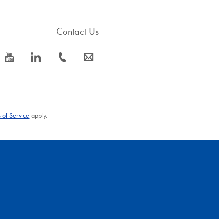
Contact Us
icon_0077_youtube-s
icon_0066_linkedin-s
icon_0072_phone-s
icon_0063_envelope-s
 of Service
apply.