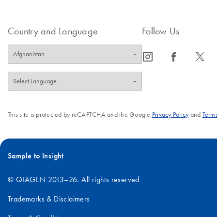
Country and Language
Follow Us
icon_0065_instagram-s
icon_0064_facebook-s
icon_0340_cc_gen_x-s
This site is protected by reCAPTCHA and the Google
Privacy Policy
and
Terms
Sample to Insight
© QIAGEN 2013–26. All rights reserved
Trademarks & Disclaimers