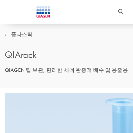
플라스틱
QIArack
QIAGEN 팁 보관, 편리한 세척 완충액 배수 및 용출용