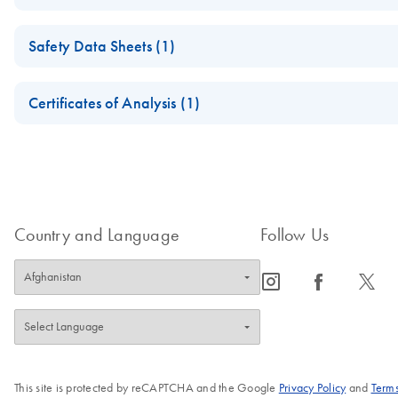
TurboCapture mRNA Handbook
Safety Data Sheets (1)
For rapid and easy mRNA purification from cultured cells in hig
Safety Data Sheets
Certificates of Analysis (1)
Download Safety Data Sheets for QIAGEN product component
Certificates of Analysis
Country and Language
Follow Us
icon_0065_instagram-s
icon_0064_facebook-s
icon_0340_cc_gen_x-s
This site is protected by reCAPTCHA and the Google
Privacy Policy
and
Terms