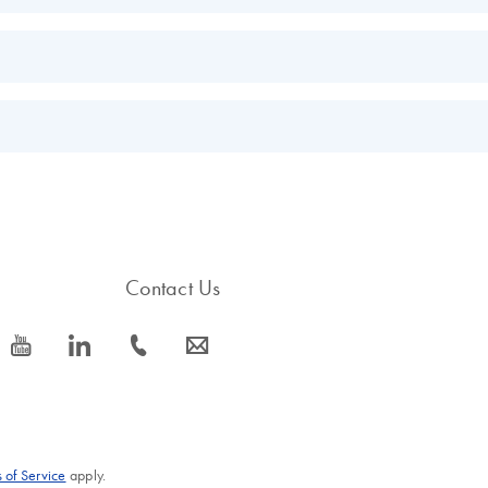
EN
h-throughput applications
EN
s.
EN
Contact Us
icon_0077_youtube-s
icon_0066_linkedin-s
icon_0072_phone-s
icon_0063_envelope-s
 of Service
apply.