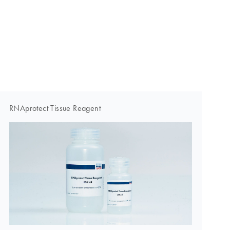
RNAprotect Tissue Reagent
Q