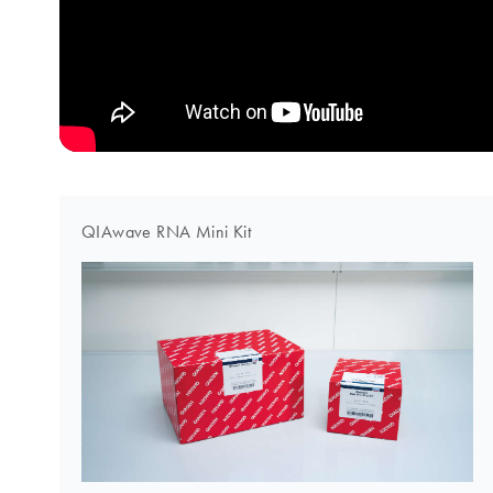
QIAwave RNA Mini Kit