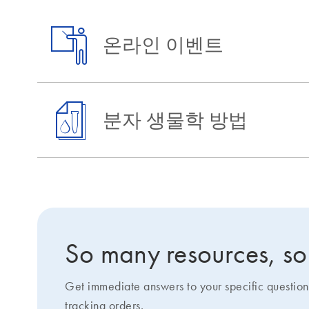
온라인 이벤트
분자 생물학 방법
So many resources, so l
Get immediate answers to your specific question
tracking orders.